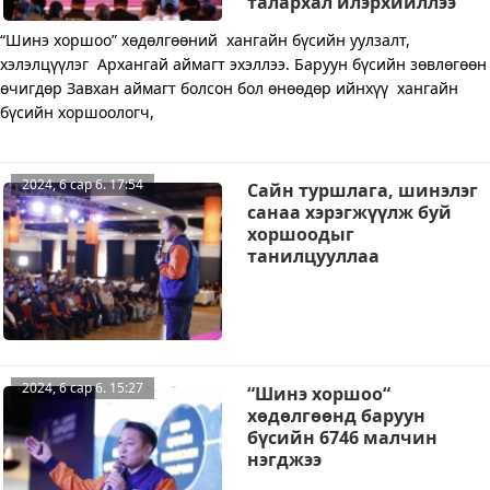
талархал илэрхийллээ
“Шинэ хоршоо” хөдөлгөөний хангайн бүсийн уулзалт,
хэлэлцүүлэг Архангай аймагт эхэллээ. Баруун бүсийн зөвлөгөөн
өчигдөр Завхан аймагт болсон бол өнөөдөр ийнхүү хангайн
бүсийн хоршоологч,
2024, 6 сар 6. 17:54
Сайн туршлага, шинэлэг
санаа хэрэгжүүлж буй
хоршоодыг
танилцууллаа
2024, 6 сар 6. 15:27
“Шинэ хоршоо“
хөдөлгөөнд баруун
бүсийн 6746 малчин
нэгджээ