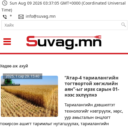
Sun Aug 09 2026 03:37:06 GMT+0000 (Coordinated Universal
Time)
*
info@suvag.mn
Харагдах байдал:
Хөдөө аж ахуй
2025, 1 сар 29. 15:40
“Атар-4 тариалангийн
тогтвортой хөгжлийн
аян”-ыг ирэх сарын 01-
нээс эхлүүлнэ
Тариалангийн дэвшилтэт
технологийг нэвтрүүлж, хөрс,
уур амьсгалын онцлогт
тохирсон ашигт таримлыг нутагшуулах, тариалангийн