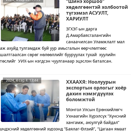
“Шинэ хоршоо”
хөдөлгөөнтэй холбоотой
түгээмэл АСУУЛТ,
ХАРИУЛТ
ЗГХЭГ-ын дарга
Д.Амарбаясгалангийн
санаачилсан Уламжлалт мал
аж ахуйд тулгамдаж буй уур амьсгалын өөрчлөлтөөс
шалтгаалсан сөрөг нөлөөллийг бууруулах тухай хуулийн
төслийг УИХ-ын нэгдсэн чуулганаар эцэслэн баталсан.
2024, 4 сар 4. 17:44
ХХААХЯ: Ноолуурын
экспортын орлогыг хоёр
дахин нэмэгдүүлэх
боломжтой
Монгол Улсын Ерөнхийлөгч
Ухнаагийн Хүрэлсүх “Хүнсний
хангамж, аюулгүй байдал”
үндэсний хөдөлгөөний хүрээнд “Баялаг-Өлзий”, “Цагаан ямаат