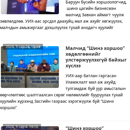
Баруун бүсийн хоршоологчид,
шинэ цагийн бизнесмэн
малчид Завхан аймагт чуулж
зөвлөлдлөө. УИХ-аас эрсдэл даахуйц мал аж ахуйг хөгжүүлэх,
малчдын амьжиргааг дээшлүүлэх тухай анхдагч хуулийг
2024, 5 сар 24. 15:44
Малчид “Шинэ хоршоо”
хөдөлгөөнийг
улстөржүүлэхгүй байхыг
хүслээ
УИХ-аар батлан гаргасан
Уламжлалт мал аж ахуйд
тулгамдаж буй уур амьсгалын
өөрчлөлтөөс шалтгаалсан сөрөг нөлөөллийг бууруулах тухай
хуулийн хүрээнд Засгийн газраас хэрэгжүүлж буй “Шинэ
хоршоо”
2024, 5 сар 4. 19:10
“Шинэ хоршоо”