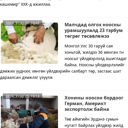
кашемир” ХХК-д ажиллаа.
2024, 3 сар 26. 10:48
Малчдад олгох ноосны
урамшуулалд 23 тэрбум
төгрөг төсөвлөжээ
Монгол Улс 30 гаруй сая
хоньтой, жилдээ 36 мянган тн
ноосыг үйлдвэрлэлд ашигладаг
байна. Ноосны үйлдвэрлэлийг
дэмжих үүднээс хөнгөн үйлдвэрийн салбарт төр, засгаас шат
дараалсан дэмжлэг үзүүлж
2024, 3 сар 23. 19:13
Хонины ноосон бордоог
Герман, Америкт
экспортолж байна
Төв аймгийн Эрдэнэ сумын
нутагт байрлах үйлдвэр жилд