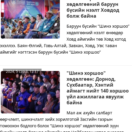
хөдөлгөөний баруун
бүсийн нээлт Ховдод
болж байна
Баруун бүсийн “Шинэ хоршоо”
хөдөлгөөний нээлт өнөөдөр
Ховд аймгийн төв Ховд хотод
эхэллээ. Баян-Өлгий, Говь-Алтай, Завхан, Ховд, Увс таван
аймгийг нэгтгэсэн баруун бүсийн “Шинэ хоршоо”
2024, 5 сар 3. 12:17
"Шинэ хоршоо"
хөдөлгөөн: Дорнод,
Сүхбаатар, Хэнтий
аймагт нийт 140 хоршоо
үйл ажиллагаа явуулж
байна
Мал аж ахуйн салбарт
өөрчлөлт, шинэчлэлт хийх зорилготой Засгийн газрын
томоохон бодлого болох “Шинэ хоршоо” хөдөлгөөний зүүн