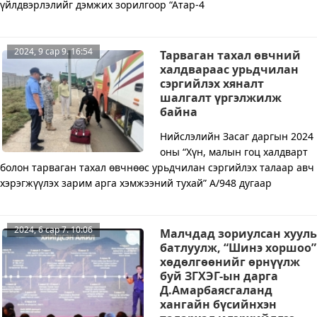
үйлдвэрлэлийг дэмжих зорилгоор “Атар-4
2024, 9 сар 9. 16:54
Тарваган тахал өвчний
халдвараас урьдчилан
сэргийлэх хяналт
шалгалт үргэлжилж
байна
Нийслэлийн Засаг даргын 2024
оны “Хүн, малын гоц халдварт
болон тарваган тахал өвчнөөс урьдчилан сэргийлэх талаар авч
хэрэгжүүлэх зарим арга хэмжээний тухай” А/948 дугаар
2024, 6 сар 7. 10:06
Малчдад зориулсан хууль
батлуулж, “Шинэ хоршоо”
хөдөлгөөнийг өрнүүлж
буй ЗГХЭГ-ын дарга
Д.Амарбаясгаланд
хангайн бүсийнхэн