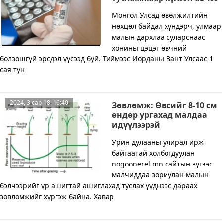
Монгол Улсад өвөлжилтийн
нөхцөл байдал хүндэрч, улмаар
малын дархлаа суларснаас
хонины цэцэг өвчний
болзошгүй эрсдэл үүсээд буй. Тиймээс Иорданы Вант Улсаас 1
сая тун
2024, 3 сар 18. 16:40
Зөвлөмж: Өвсийг 8-10 см
өндөр ургахад малдаа
идүүлээрэй
Урин дулааны улирал ирж
байгаатай холбогдуулан
nogoonerel.mn сайтын зүгээс
малчиддаа зориулан малын
бэлчээрийг үр ашигтай ашиглахад туслах үүднээс дараах
зөвлөмжийг хүргэж байна. Хавар