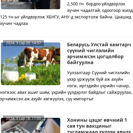
2,500 тн бордоо үйлдвэрлэх
хүчин чадалтай, одоогоор жилд
125 тн-ыг үйлдвэрлэж ХБНГУ, АНУ-д экспортолж байна. Цаашид
хүчин чадлаа
2024, 3 сар 20. 14:57
Беларусь Улстай хамтарч
сүүний чиглэлийн
эрчимжсэн цогцолбор
байгуулна
Уулзалтаар Сүүний чиглэлийн
үхэр үржүүлж буй аж ахуйн
нэгж, иргэдийн үхрийн чанар,
нэгжээс авах ашиг шим, үхрийн үүлдэрлэг байдлыг сайжруулах,
эрчимжсэн аж ахуйг хөгжүүлэх, сүү импортыг
2024, 3 сар 18. 17:00
Хонины цэцэг өвчний 1
сая тун вакциныг
тусламжаар хүлээн авчээ