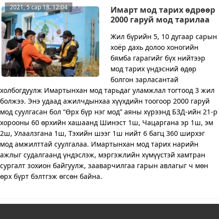
2021, 5 сар 18. 12:04
Имарт мод тарих өдрөөр
2000 гаруй мод тарилаа
​Жил бүрийн 5, 10 дугаар сарын
хоёр дахь долоо хоногийн
бямба гарагийг бүх нийтээр
мод тарих үндэсний өдөр
болгон зарласантай
холбогдуулж Имартынхан мод тарьдаг уламжлал тогтоод 3 жил
болжээ. Энэ удаад ажилчдынхаа хүүхдийн тоогоор 2000 гаруй
мод суулгасан бол “Өрх бүр нэг мод” аяны хүрээнд БЗД-ийн 21-р
хорооны 60 өрхийн хашаанд Шинэст 1ш, Чацаргана эр 1ш, эм
2ш, Улаалзгана 1ш, Тэхийн шээг 1ш нийт 6 багц 360 ширхэг
мод амжилттай суулгалаа. Имартынхан мод тарих нарийн
ажлыг судалгаанд үндэслэж, мэргэжлийн хүмүүстэй хамтран
сургалт зохион байгуулж, зааварчилгаа гарын авлагыг ч мөн
өрх бүрт бэлтгэж өгсөн байна.