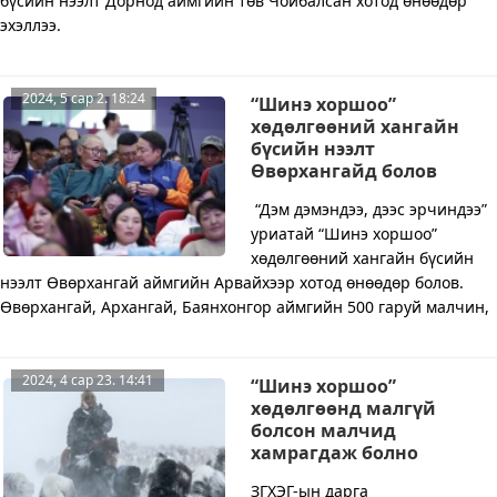
бүсийн нээлт Дорнод аймгийн төв Чойбалсан хотод өнөөдөр
эхэллээ.
2024, 5 сар 2. 18:24
“Шинэ хоршоо”
хөдөлгөөний хангайн
бүсийн нээлт
Өвөрхангайд болов
“Дэм дэмэндээ, дээс эрчиндээ”
уриатай “Шинэ хоршоо”
хөдөлгөөний хангайн бүсийн
нээлт Өвөрхангай аймгийн Арвайхээр хотод өнөөдөр болов.
Өвөрхангай, Архангай, Баянхонгор аймгийн 500 гаруй малчин,
2024, 4 сар 23. 14:41
“Шинэ хоршоо”
хөдөлгөөнд малгүй
болсон малчид
хамрагдаж болно
ЗГХЭГ-ын дарга