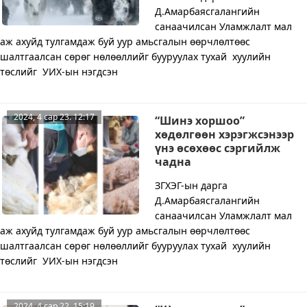
Д.Амарбаясгалангийн
санаачилсан Уламжлалт мал
аж ахуйд тулгамдаж буй уур амьсгалын өөрчлөлтөөс
шалтгаалсан сөрөг нөлөөллийг бууруулах тухай хуулийн
төслийг УИХ-ын нэгдсэн
2024, 4 сар 23. 12:17
“Шинэ хоршоо”
хөдөлгөөн хэрэгжсэнээр
үнэ өсөхөөс сэргийлж
чадна
ЗГХЭГ-ын дарга
Д.Амарбаясгалангийн
санаачилсан Уламжлалт мал
аж ахуйд тулгамдаж буй уур амьсгалын өөрчлөлтөөс
шалтгаалсан сөрөг нөлөөллийг бууруулах тухай хуулийн
төслийг УИХ-ын нэгдсэн
2024, 4 сар 22. 15:19