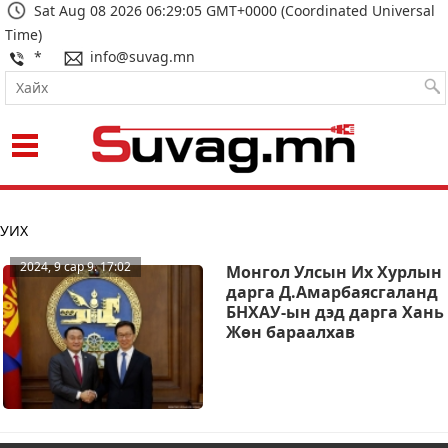
Sat Aug 08 2026 06:29:05 GMT+0000 (Coordinated Universal
Time)
*
info@suvag.mn
Харагдах байдал:
УИХ
2024, 9 сар 9. 17:02
Монгол Улсын Их Хурлын
дарга Д.Амарбаясгаланд
БНХАУ-ын дэд дарга Хань
Жөн бараалхав