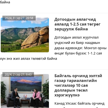
байна
2024, 8 сар 27. 20:58
Дотоодын аялагчид
аялалд 1-2.5 сая төгрөг
зарцуулж байна
Дотоодын аялал жуулчлал
үндэсний их баяр наадмын
дараа идэвхждэг. Монгол орны
өнцөг булан бүрээс 1-1.2 сая
хүн энэ жил аялах төлөвтэй байна
2024, 2 сар 27. 9:43
Байгаль орчинд ээлтэй
газар тариалангийн
чиглэлээр 10 сая
долларын төсөл
хэрэгжүүлнэ
Канад Улсаас байгаль орчинд