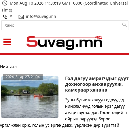
Mon Aug 10 2026 11:30:20 GMT+0000 (Coordinated Universal
Time)
*
info@suvag.mn
Харагдах байдал:
Нийтлэл
2024, 8 сар 27. 21:04
Гол дагуу амрагчдыг дуут
дохиогоор анхааруулж,
камераар хянана
Зуны бүгчим халуун өдрүүдэд
нийслэлчүүд голын эрэг дагуу
амарч зугаалдаг. Гэсэн хэдий ч
ойрын өдрүүдэд бороо
үргэлжлэн орж, голын ус эргээ давж, үерлэсэн дүр зурагтай