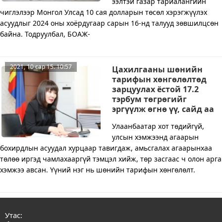
ээлтэй газар тариалангийн
чиглэлээр Монгол Улсад 10 сая долларын төсөл хэрэгжүүлэх
асуудлыг 2024 оны хоёрдугаар сарын 16-нд талууд зөвшилцсөн
байна. Тодруулбал, БОАЖ-
2021, 10 сар 15. 10:57
Цахилгааны шөнийн
тарифын хөнгөлөлтөд
зарцуулах ёстой 17.2
тэрбум төгрөгийг
эргүүлж өгнө үү, сайд аа
Улаанбаатар хот төдийгүй,
улсын хэмжээнд агаарын
бохирдлын асуудал хурцаар тавигдаж, амьсгалах агаарынхаа
төлөө иргэд чамлахааргүй тэмцэл хийж, төр засгаас ч олон арга
хэмжээ авсан. Үүний нэг нь шөнийн тарифын хөнгөлөлт.
Утас: