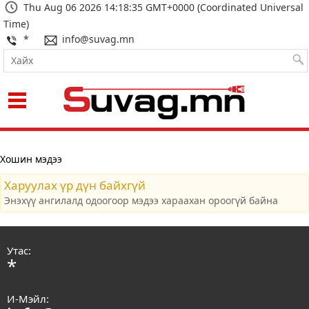
Thu Aug 06 2026 14:18:35 GMT+0000 (Coordinated Universal
Time)
*
info@suvag.mn
Хошин мэдээ
Харуулах үр дүн байхгүй
Энэхүү ангилалд одоогоор мэдээ хараахан ороогүй байна
Утас:
*
И-Мэйл: