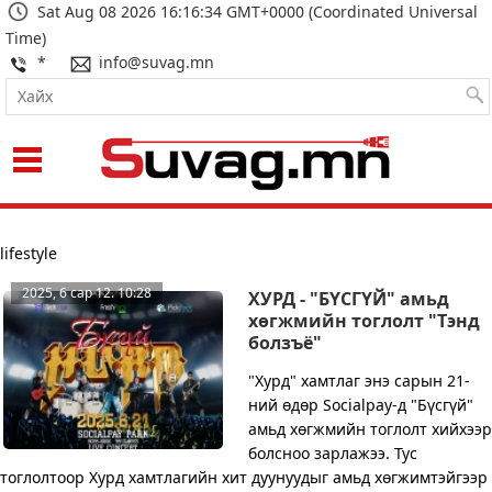
Sat Aug 08 2026 16:16:34 GMT+0000 (Coordinated Universal
Time)
*
info@suvag.mn
Харагдах байдал:
lifestyle
2025, 6 сар 12. 10:28
ХУРД - "БҮСГҮЙ" амьд
хөгжмийн тоглолт "Тэнд
болзъё"
"Хурд" хамтлаг энэ сарын 21-
ний өдөр Socialpay-д "Бүсгүй"
амьд хөгжмийн тоглолт хийхээр
болсноо зарлажээ. Тус
тоглолтоор Хурд хамтлагийн хит дуунуудыг амьд хөгжимтэйгээр