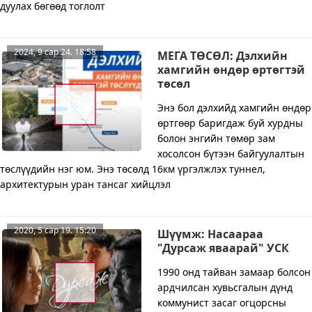
дуулах бөгөөд тоглолт
2024, 9 сар 24. 18:58
МЕГА ТӨСӨЛ: Дэлхийн
хамгийн өндөр өртөгтэй
төсөл
Энэ бол дэлхийд хамгийн өндөр
өртгөөр баригдаж буй хурдны
болон энгийн төмөр зам
хосолсон бүтээн байгуулалтын
төслүүдийн нэг юм. Энэ төсөлд 16км үргэлжлэх туннел,
архитектурын уран тансаг хийцлэл
2020, 5 сар 19. 15:20
Шүүмж: Насаараа
"Дурсаж яваарай" УСК
1990 онд тайван замаар болсон
ардчилсан хувьсгалын дүнд
коммунист засаг огцорсны