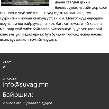
дараа хаягдал дахин
боловсруулах нэрийн дор олон
сая номыг үгүй хийжээ. Энэ үед хэдэн мянган айл, сум
суурингийн номын сангууд устсан юм. Монголчууд өөрсдийн
оюуны өмчөө найруулсан спирт, багахан хэмжээний хоолны
мөнгөөр үгүй хийж байгаагаа ойлгосонгүй. “Дурсаж яваарай”
кино энэ үйл явдал өрнөж буй буйдхан тосгонд өсвөр насны
охин, хүү хоёрын түүхийг үзүүлнэ.
Утас:
*
И-Мэйл:
info@suvag.mn
Байршил:
Монгол улс, Сүхбаатар дүүрэг