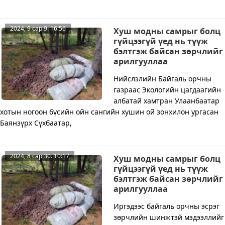
2024, 9 сар 9. 16:56
Хуш модны самрыг болц
гүйцээгүй үед нь түүж
бэлтгэж байсан зөрчлийг
арилгууллаа
Нийслэлийн Байгаль орчны
газраас Экологийн цагдаагийн
албатай хамтран Улаанбаатар
хотын ногоон бүсийн ойн сангийн хушин ой зонхилон ургасан
Баянзүрх Сүхбаатар,
2024, 8 сар 30. 10:17
Хуш модны самрыг болц
гүйцээгүй үед нь түүж
бэлтгэж байсан зөрчлийг
арилгууллаа
Иргэдээс байгаль орчны эсрэг
зөрчлийн шинжтэй мэдээллийг