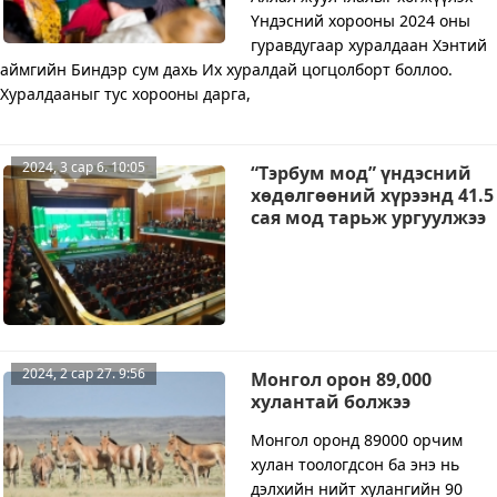
Үндэсний хорооны 2024 оны
гуравдугаар хуралдаан Хэнтий
аймгийн Биндэр сум дахь Их хуралдай цогцолборт боллоо.
Хуралдааныг тус хорооны дарга,
2024, 3 сар 6. 10:05
“Тэрбум мод” үндэсний
хөдөлгөөний хүрээнд 41.5
сая мод тарьж ургуулжээ
2024, 2 сар 27. 9:56
Монгол орон 89,000
хулантай болжээ
Монгол оронд 89000 орчим
хулан тоологдсон ба энэ нь
дэлхийн нийт хулангийн 90