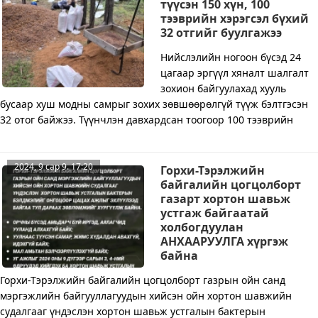
түүсэн 150 хүн, 100
тээврийн хэрэгсэл бүхий
32 отгийг буулгажээ
Нийслэлийн ногоон бүсэд 24
цагаар эргүүл хяналт шалгалт
зохион байгуулахад хууль
бусаар хуш модны самрыг зохих зөвшөөрөлгүй түүж бэлтгэсэн
32 отог байжээ. Түүнчлэн давхардсан тоогоор 100 тээврийн
2024, 9 сар 9. 17:20
Горхи-Тэрэлжийн
байгалийн цогцолборт
газарт хортон шавьж
устгаж байгаатай
холбогдуулан
АНХААРУУЛГА хүргэж
байна
Горхи-Тэрэлжийн байгалийн цогцолборт газрын ойн санд
мэргэжлийн байгууллагуудын хийсэн ойн хортон шавжийн
судалгааг үндэслэн хортон шавьж устгалын бактерын