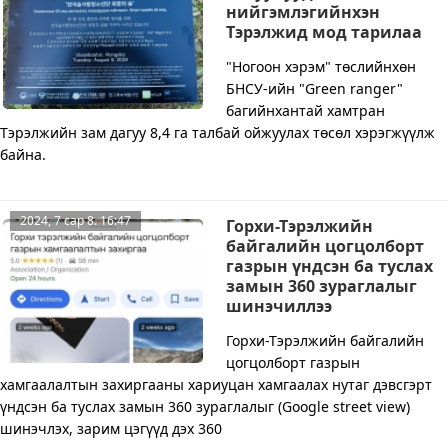
нийгэмлэгийнхэн
Тэрэлжид мод тарилаа
"Ногоон хэрэм" төслийнхөн
БНСУ-ийн "Green ranger"
багийнхантай хамтран
Тэрэлжийн зам дагуу 8,4 га талбай ойжуулах төсөл хэрэгжүүлж
байна.
2024, 7 сар 8. 16:47
Горхи-Тэрэлжийн
байгалийн цогцолборт
газрын үндсэн ба туслах
замын 360 зураглалыг
шинэчиллээ
Горхи-Тэрэлжийн байгалийн
цогцолборт газрын
хамгаалалтын захиргааны хариуцан хамгаалах нутаг дэвсгэрт
үндсэн ба туслах замын 360 зураглалыг (Google street view)
шинэчлэх, зарим цэгүүд дэх 360