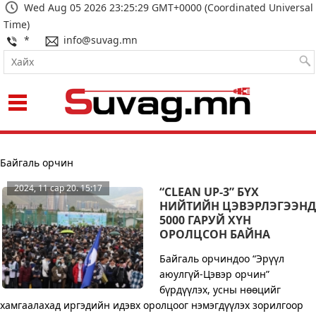
Wed Aug 05 2026 23:25:30 GMT+0000 (Coordinated Universal
Time)
*
info@suvag.mn
Харагдах байдал:
Байгаль орчин
2024, 11 сар 20. 15:17
“CLEAN UP-3” БҮХ
НИЙТИЙН ЦЭВЭРЛЭГЭЭНД
5000 ГАРУЙ ХҮН
ОРОЛЦСОН БАЙНА
Байгаль орчиндоо “Эрүүл
аюулгүй-Цэвэр орчин”
бүрдүүлэх, усны нөөцийг
хамгаалахад иргэдийн идэвх оролцоог нэмэгдүүлэх зорилгоор