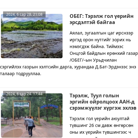
2024, 6 сар 28. 21:08
ОБЕГ: Тэрэлж гол үерийн
эрсдэлтэй байгаа
Аялал, зугаалгын цаг ирснээр
иргэд орон нутгийг зорих нь
нэмэгдэж байна. Тиймээс
Онцгой байдлын ерөнхий газар
/ОБЕГ/–ын Урьдчилан
сэргийлэх газрын хэлтсийн дарга, хурандаа Д.Бат-Эрдэнээс энэ
талаар тодрууллаа.
2024, 6 сар 24. 17:44
Тэрэлж, Туул голын
эргийн ойролцоох ААН-д
сэрэмжүүлэг хүргэж эхлэв
Тэрэлж гол үерийн аюултай
түвшинг 26 см давж өнгөрсөн
оны их үерийн түвшингээс ч