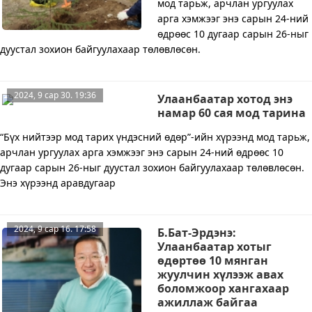
мод тарьж, арчлан ургуулах
арга хэмжээг энэ сарын 24-ний
өдрөөс 10 дугаар сарын 26-ныг
дуустал зохион байгуулахаар төлөвлөсөн.
2024, 9 сар 30. 19:36
Улаанбаатар хотод энэ
намар 60 сая мод тарина
“Бүх нийтээр мод тарих үндэсний өдөр”-ийн хүрээнд мод тарьж,
арчлан ургуулах арга хэмжээг энэ сарын 24-ний өдрөөс 10
дугаар сарын 26-ныг дуустал зохион байгуулахаар төлөвлөсөн.
Энэ хүрээнд аравдугаар
2024, 9 сар 16. 17:58
Б.Бат-Эрдэнэ:
Улаанбаатар хотыг
өдөртөө 10 мянган
жуулчин хүлээж авах
боломжоор хангахаар
ажиллаж байгаа