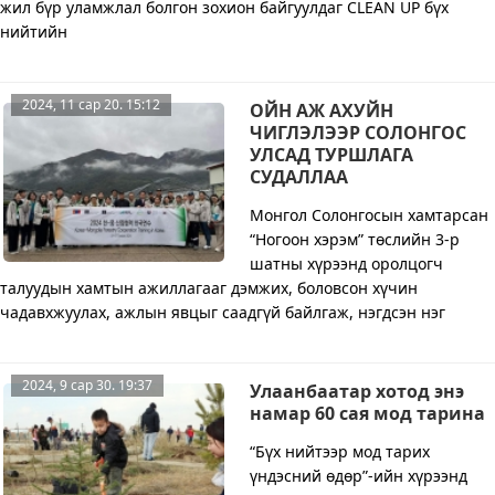
жил бүр уламжлал болгон зохион байгуулдаг CLEAN UP бүх
нийтийн
2024, 11 сар 20. 15:12
ОЙН АЖ АХУЙН
ЧИГЛЭЛЭЭР СОЛОНГОС
УЛСАД ТУРШЛАГА
СУДАЛЛАА
Монгол Солонгосын хамтарсан
“Ногоон хэрэм” төслийн 3-р
шатны хүрээнд оролцогч
талуудын хамтын ажиллагааг дэмжих, боловсон хүчин
чадавхжуулах, ажлын явцыг саадгүй байлгаж, нэгдсэн нэг
2024, 9 сар 30. 19:37
Улаанбаатар хотод энэ
намар 60 сая мод тарина
“Бүх нийтээр мод тарих
үндэсний өдөр”-ийн хүрээнд