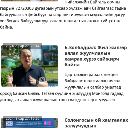
Нийслэлийн Байгаль орчны
газрын 72720303 дугаарын утсаар хүлээж авч байгаагаас гадна
байгууллагын фейсбүүк чатаар авч ирүүлсэн мэдээллийн дагуу
холбогдох байгууллагууд хяналт шалгалтын ажлыг гүйцэтгэж
байна.
2024, 8 сар 27. 20:14
Б.Золбадрал: Жил жилээр
аялал жуулчлалын
хамрах хүрээ сайжирч
байна
Цар тахлын дараах нөхцөл
байдлаас шалтгаалан аялал
жуулчлалын салбар уналтад
ороод байсан билээ. Тэгвэл сүүлийн жилүүдэд Монголд гадаад,
дотоодын аялал жуулчлалын тоо нэмэгдсэн эерэг үзүүлэлт
2024, 8 сар 27. 19:26
Солонгосын ой хамгаалах
залуучуудын