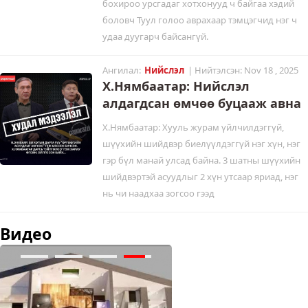
бохироо урсгадаг хотхонууд ч байгаа хэдий
боловч Туул голоо аврахаар тэмцэгчид нэг ч
удаа дуугарч байсангүй.
Ангилал:
Нийслэл
| Нийтэлсэн: Nov 18 , 2025
Х.Нямбаатар: Нийслэл
алдагдсан өмчөө буцааж авна
Х.Нямбаатар: Хууль журам үйлчилдэггүй,
шүүхийн шийдвэр биелүүлдэггүй нэг хүн, нэг
гэр бүл манай улсад байна. 3 шатны шүүхийн
шийдвэртэй асуудлыг 2 хүн утсаар яриад, нэг
нь чи наадхаа зогсоо гээд
Видео