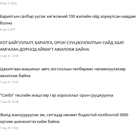
8 сар 3. 10:02
Барилгын салбар үүсэж хөгжсөний 100 жилийн ойд зориулсан наадам
болно
8 сар 3. 9:57
ХОТ БАЙГУУЛАЛТ, БАРИЛГА, ОРОН СУУЦЖУУЛАЛТЫН САЙД Э.БАТ-
АМГАЛАН ДОРНОД АЙМАГТ АЖИЛЛАЖ БАЙНА
7 сар 31. 12:50
Цахилгаан машиныг авто зогсоолын төлбөрөөс чөлөөлүүлэхээр
ажиллаж байна
7 сар 31. 12:47
"Сэлбэ" төслийн жишгээр гэр хорооллыг орон сууцжуулна
7 сар 28. 20:28
Жилд мансууруулах эм, сэтгэцэд нөлөөт бодистой холбоотой 3000
орчим шинжилгээ хийж байна
7 сар 28. 13:52