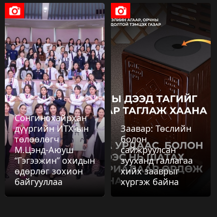
Энэ онд нийслэлд 38.6 км урт явган хүний замыг байгалийн чулуун
хавтангаар тохижуулна
4 сар 7. 11:58
"Би ялсан уу" буюу "UB Robot 2026" /Нийслэл/
4 сар 7. 11:52
Туул голын ай савыг цэвэрлэж, 305.2 тонн хог цэвэрлэсэн байна
4 сар 7. 10:10
Сонгинохайрхан
Нийслэлийн таван дүүргийн 35 хорооны 51080 өрхийг шингэрүүлсэн
дүүргийн ИТХ-ын
Заавар: Төслийн
хийн халаалтад шилжүүлнэ
төлөөлөгч
болон
4 сар 3. 12:03
М.Цэнд-Аюуш
сайжруулсан
“Гэгээжин” охидын
зууханд галлагаа
Хот байгуулалт, барилга, орон сууцжуулалтын сайдын албан
өдөрлөг зохион
хийх зааврыг
даалгавраар Өмнөговь аймагт хяналт шалгалт явуулж байна
байгууллаа
хүргэж байна
4 сар 1. 15:39
Б.Одбаяр: Өөр компанитай нэр нь давхацсан учраас “ХаоЮань”