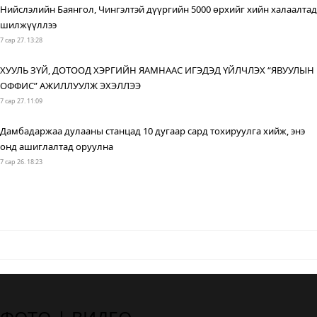
Нийслэлийн Баянгол, Чингэлтэй дүүргийн 5000 өрхийг хийн халаалтад
шилжүүллээ
7 сар 27. 13:28
ХУУЛЬ ЗҮЙ, ДОТООД ХЭРГИЙН ЯАМНААС ИГЭДЭД ҮЙЛЧЛЭХ “ЯВУУЛЫН
ОФФИС” АЖИЛЛУУЛЖ ЭХЭЛЛЭЭ
7 сар 27. 11:09
Дамбадаржаа дулааны станцад 10 дугаар сард тохируулга хийж, энэ
онд ашиглалтад оруулна
7 сар 26. 18:23
ХЗДХ-ийн сайд С.Амарсайхан: Монгол Улсын цахим хэрэглэгчид дунд
400,000 хуурамч хаяг байн
7 сар 22. 10:22
Хот нийтийн аж ахуйн салбарт 300 орчим машин техникээр парк
шинэчлэл хийжээ
4 сар 24. 10:20
БОУАӨЯ-наас Туулын хурдны замын ажлыг эхлүүлэхийг зөвшөөрлөө