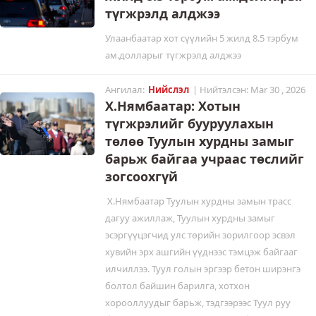
түгжрэлд алджээ
Улаанбаатар хот сүүлийн 5 жилд 8.5 тэрбум
ам.долларыг түгжрэлд алджээ
Ангилал:
Нийслэл
| Нийтэлсэн: Mar 30 , 2026
Х.Нямбаатар: Хотын
түгжрэлийг бууруулахын
төлөө Туулын хурдны замыг
барьж байгаа учраас төслийг
зогсоохгүй
Х.Нямбаатар Туулын хурдны замын трасс
дагуу ажиллаж, Туулын хурдны замыг
эсэргүүцэгчид улс төрийн зорилгоор эсвэл
хувийн эрх ашгийн үүднээс тэмцэж байгааг
илчиллээ. Туул голын эргээр бетон ширэнгэ
болтол байшин барилга, хотхон
хорооллуудыг барьж, тэдгээрээс Туул руу