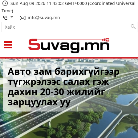
Sun Aug 09 2026 11:43:03 GMT+0000 (Coordinated Universal
Time)
*
info@suvag.mn
ХЗДХ-ийн сайд
Авто зам барихгүйгээр
Сэлбэ голын гадна
С.Амарсайхан: Монгол
түгжрэлээс салах гэж
тохижилтын ажлыг
Улсын цахим хэрэглэгчид
дахин 20-30 жилийг
зургаадугаар сард
дунд 400,000 хуурамч
зарцуулах уу
дуусгана
хаяг байн