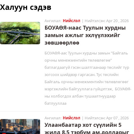
Халуун сэдэв
Ангилал:
Нийслэл
| Нийтэлсэн: Apr 20 , 2026
БОУАӨЯ-наас Туулын хурдны
замын ажлыг эхлүүлэхийг
зөвшөөрлөө
БОУАӨЯ-аас Туулын хурдны замын “Байгаль
орчны менежментийн төлөвлөгөө”
батлагдаагүй гэсэн шалтгаанаар төслийг түр
зогсоох шийдвэр гаргасан. Тус төслийн
Байгаль орчны менежментийн төлөвлөгөөг
мэргэжлийн байгууллага гүйцэтгэж, БОУАӨЯ-
ны холбогдох албан тушаалтнуудаар
батлууллаа
Ангилал:
Нийслэл
| Нийтэлсэн: Apr 07 , 2026
Улаанбаатар хот сүүлийн 5
жилд 8.5 тэрбум ам.долларыг