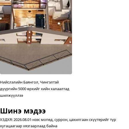
Нийслэлийн Баянгол, Чингэлтэй
ХЗДХЯ: 2026.08.01-нээс мопед, 
Цахилгаан машиныг авто зогс
Жилд мансууруулах эм, сэтгэцэ
дүүргийн 5000 өрхийг хийн халаалтад
цахилгаан скүүтерийг түр хуга
төлбөрөөс чөлөөлүүлэхээр а
нөлөөт бодистой холбоотой 30
шилжүүллээ
хязгаарлаад байна
байна
орчим шинжилгээ хийж байна
Шинэ мэдээ
ХЗДХЯ: 2026.08.01-нээс мопед, суррон, цахилгаан скүүтерийг түр
хугацаагаар хязгаарлаад байна