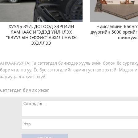
ХУУЛЬ ЗҮЙ, ДОТООД ХЭРГИЙН
Нийслэлийн Баянго
ЯАМНААС ИГЭДЭД ҮЙЛЧЛЭХ
дүүргийн 5000 өрхийг
“ЯВУУЛЫН ОФФИС” АЖИЛЛУУЛЖ
шилжүүл
ЭХЭЛЛЭЭ
АНХААРУУЛГА: Та сэтгэгдэл бичихдээ хууль зүйн болон ёс суртах
баримтална уу. Ёс бус сэтгэгдлийг админ устгах эрхтэй. Мэдээни
хариуцлага хүлээхгүй.
Сэтгэгдэл бичих хэсэг