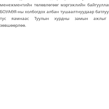
менежментийн төлөвлөгөөг мэргэжлийн байгууллаг
БОУАӨЯ-ны холбогдох албан тушаалтнуудаар батлуу
тус яамнаас Туулын хурдны замын ажлыг э
зөвшөөрлөө.