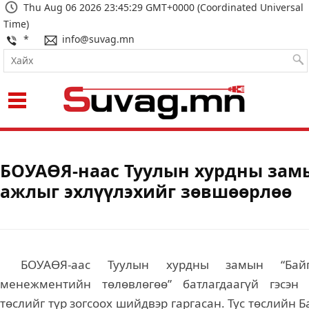
Thu Aug 06 2026 23:45:30 GMT+0000 (Coordinated Universal
Time)
*
info@suvag.mn
БОУАӨЯ-наас Туулын хурдны зам
ажлыг эхлүүлэхийг зөвшөөрлөө
БОУАӨЯ-аас Туулын хурдны замын “Бай
менежментийн төлөвлөгөө” батлагдаагүй гэсэн 
төслийг түр зогсоох шийдвэр гаргасан. Тус төслийн 