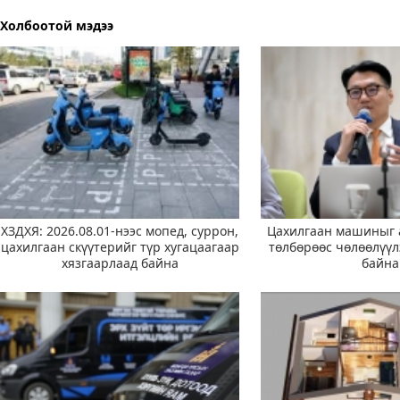
Холбоотой мэдээ
ХЗДХЯ: 2026.08.01-нээс мопед, суррон,
Цахилгаан машиныг 
цахилгаан скүүтерийг түр хугацаагаар
төлбөрөөс чөлөөлүү
хязгаарлаад байна
байна