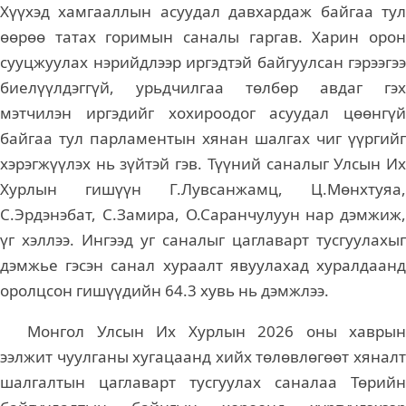
Хүүхэд хамгааллын асуудал давхардаж байгаа тул
өөрөө татах горимын саналы гаргав. Харин орон
сууцжуулах нэрийдлээр иргэдтэй байгуулсан гэрээгээ
биелүүлдэггүй, урьдчилгаа төлбөр авдаг гэх
мэтчилэн иргэдийг хохироодог асуудал цөөнгүй
байгаа тул парламентын хянан шалгах чиг үүргийг
хэрэгжүүлэх нь зүйтэй гэв. Түүний саналыг Улсын Их
Хурлын гишүүн Г.Лувсанжамц, Ц.Мөнхтуяа,
С.Эрдэнэбат, С.Замира, О.Саранчулуун нар дэмжиж,
үг хэллээ. Ингээд уг саналыг цаглаварт тусгуулахыг
дэмжье гэсэн санал хураалт явуулахад хуралдаанд
оролцсон гишүүдийн 64.3 хувь нь дэмжлээ.
Монгол Улсын Их Хурлын 2026 оны хаврын
ээлжит чуулганы хугацаанд хийх төлөвлөгөөт хяналт
шалгалтын цаглаварт тусгуулах саналаа Төрийн