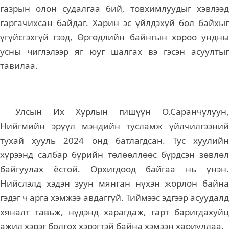
газрын олон судалгаа бий, товхимлуудыг хэвлээд
гаргачихсан байдаг. Харин эс үйлдэхүй бол байхыг
үгүйсгэхгүй гээд, Өргөдлийн байнгын хороо ундны
усны чиглэлээр яг юуг шалгах вэ гэсэн асуултыг
тавилаа.
Улсын Их Хурлын гишүүн О.Саранчулуун,
Нийгмийн эрүүл мэндийн тусламж үйлчилгээний
тухай хууль 2024 онд батлагдсан. Тус хуулийн
хүрээнд салбар бүрийн төлөөллөөс бүрдсэн зөвлөл
байгуулах ёстой. Орхигдоод байгаа нь үнэн.
Нийслэлд хэдэн зуун мянган нүхэн жорлон байна
гэдэг ч арга хэмжээ авдаггүй. Тиймээс эдгээр асуудалд
хяналт тавьж, нүдэнд харагдаж, гарт баригдахуйц
ажил хэрэг болгох хэрэгтэй байна хэмээн хариуллаа.