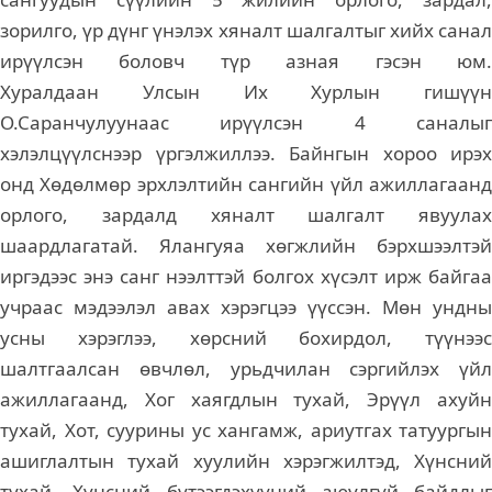
зорилго, үр дүнг үнэлэх хяналт шалгалтыг хийх санал
ирүүлсэн боловч түр азная гэсэн юм.
Хуралдаан Улсын Их Хурлын гишүүн
О.Саранчулуунаас ирүүлсэн 4 саналыг
хэлэлцүүлснээр үргэлжиллээ. Байнгын хороо ирэх
онд Хөдөлмөр эрхлэлтийн сангийн үйл ажиллагаанд
орлого, зардалд хяналт шалгалт явуулах
шаардлагатай. Ялангуяа хөгжлийн бэрхшээлтэй
иргэдээс энэ санг нээлттэй болгох хүсэлт ирж байгаа
учраас мэдээлэл авах хэрэгцээ үүссэн. Мөн ундны
усны хэрэглээ, хөрсний бохирдол, түүнээс
шалтгаалсан өвчлөл, урьдчилан сэргийлэх үйл
ажиллагаанд, Хог хаягдлын тухай, Эрүүл ахуйн
тухай, Хот, суурины ус хангамж, ариутгах татуургын
ашиглалтын тухай хуулийн хэрэгжилтэд, Хүнсний
тухай, Хүнсний бүтээгдэхүүний аюулгүй байдлыг