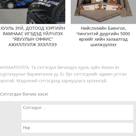
ХУУЛЬ ЗҮЙ, ДОТООД ХЭРГИЙН
Нийслэлийн Баянгол,
ЯАМНААС ИГЭДЭД ҮЙЛЧЛЭХ
Чингэлтэй дүүргийн 5000
“ЯВУУЛЫН ОФФИС”
өрхийг хийн халаалтад
АЖИЛЛУУЛЖ ЭХЭЛЛЭЭ
шилжүүллээ
АНХААРУУЛГА: Та сэтгэгдэл бичихдээ хууль зүйн болон ёс
суртахууныг баримтална уу. Ёс бус сэтгэгдлийг админ устгах
эрхтэй. Мэдээний сэтгэгдэлд хариуцлага хүлээхгүй.
Сэтгэгдэл бичих хэсэг