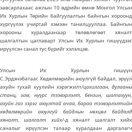
завсарлахаас ажлын 10 өдрийн өмнө Монгол Улсын
Их Хурлын Төрийн байгуулалтын байнгын хороонд
хүргүүлэх учиртай хэмээн танилцууллаа. Байнгын
хорооны хуралдаанаар төлөвлөгөөт хяналт
шалгалтын цаглаварт Улсын Их Хурлын гишүүдээс
ирүүлсэн санал тус бүрийг хэлэлцэв.
Улсын Их Хурлын гишүүн
С.Эрдэнэбатаас Хөдөлмөрийн аюулгүй байдал, эрүүл
ахуйн тухай хуулийн хэрэгжилт
/цахилгаан, дулааны
станц, зам, нүүрс тээвэрлэлт, бензин, шатахуун,
ахуйн газ зэрэг аюултай ачаа, бараа тээвэрлэлтийн
хөдөлмөрийн аюулгүй байдлын нөхцөл байдалд
хяналт, шалгалт хийх/-
д хяналт шалгалт хий
саналыг ирүүлсэн талаар хуралдаан даргалагч