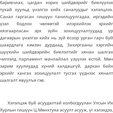
баривчлах, цагдан хорих шийдвэрийг биелүүлэх
тухай хуульд үнэлгээ хийх саналуудыг хэлэлцлээ.
Санал гаргасан гишүүн танилцуулгадаа, иргэдийн
үзэл бодлоо чөлөөтэй илэрхийлэх эрхийг
хязгаарласан эрх зүйн зохицуулалтуудад үр
дагаврын үнэлгээ хийх нь зүй ёсоор урган гарч буй
шаардлага хэмээн дурдаад, Захиргааны хэргийн
шүүхийн шийдвэрийн биелэлтийг хянан шалгах
чиглэлд парламент манлайлал үзүүлэх ёстой. Мөн
зарим хуулиудад хүний халдашгүй, дархан байх
эрхийг хангах зохицуулалт тусгах үүднээс хяналт
шалгалт явуулъя гэв.
Хэлэлцэж буй асуудалтай холбогдуулан Улсын Их
Хурлын гишүүн Ц.Мөнхтуяа асуулт асууж, үг хэлэхдээ,