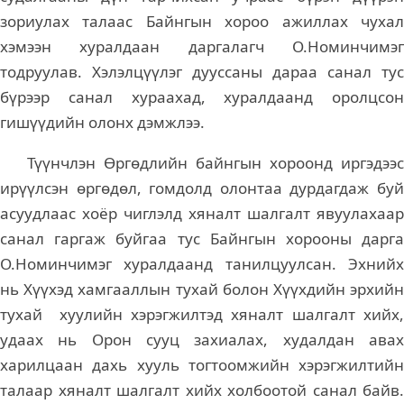
зориулах талаас Байнгын хороо ажиллах чухал
хэмээн хуралдаан даргалагч О.Номинчимэг
тодруулав. Хэлэлцүүлэг дууссаны дараа санал тус
бүрээр санал хураахад, хуралдаанд оролцсон
гишүүдийн олонх дэмжлээ.
Түүнчлэн Өргөдлийн байнгын хороонд иргэдээс
ирүүлсэн өргөдөл, гомдолд олонтаа дурдагдаж буй
асуудлаас хоёр чиглэлд хяналт шалгалт явуулахаар
санал гаргаж буйгаа тус Байнгын хорооны дарга
О.Номинчимэг хуралдаанд танилцуулсан. Эхнийх
нь Хүүхэд хамгааллын тухай болон Хүүхдийн эрхийн
тухай хуулийн хэрэгжилтэд хяналт шалгалт хийх,
удаах нь Орон сууц захиалах, худалдан авах
харилцаан дахь хууль тогтоомжийн хэрэгжилтийн
талаар хяналт шалгалт хийх холбоотой санал байв.