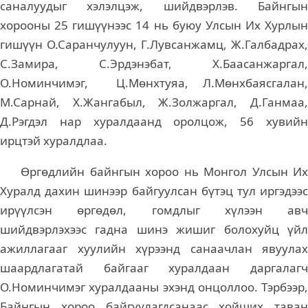
саналуудыг хэлэлцэж, шийдвэрлэв. Байнгын
хорооны 25 гишүүнээс 14 нь буюу Улсын Их Хурлын
гишүүн О.Саранчулуун, Г.Лувсанжамц, Ж.Галбадрах,
С.Замира, С.Эрдэнэбат, Х.Баасанжаргал,
О.Номинчимэг, Ц.Мөнхтуяа, Л.Мөнхбаясгалан,
М.Сарнай, Х.Жангабыл, Ж.Золжаргал, Д.Ганмаа,
Д.Рэгдэл нар хуралдаанд оролцож, 56 хувийн
ирцтэй хуралдлаа.
Өргөдлийн байнгын хороо нь Монгол Улсын Их
Хуралд дахин шинээр байгуулсан бүтэц тул иргэдээс
ирүүлсэн өргөдөл, гомдлыг хүлээн авч
шийдвэрлэхээс гадна шинэ жишиг болохуйц үйл
ажиллагааг хуулийн хүрээнд санаачлан явуулах
шаардлагатай байгааг хуралдаан даргалагч
О.Номинчимэг хуралдааны эхэнд онцоллоо. Тэрбээр,
Байнгын хороо байгуулагдсанаас хойших таван