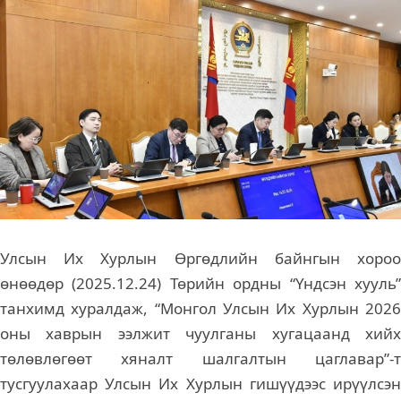
Улсын Их Хурлын Өргөдлийн байнгын хороо
өнөөдөр (2025.12.24) Төрийн ордны “Үндсэн хууль”
танхимд хуралдаж, “Монгол Улсын Их Хурлын 2026
оны хаврын ээлжит чуулганы хугацаанд хийх
төлөвлөгөөт хяналт шалгалтын цаглавар”-т
тусгуулахаар Улсын Их Хурлын гишүүдээс ирүүлсэн