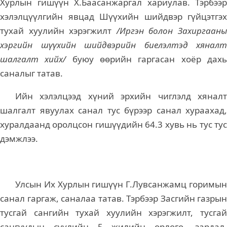
Хурлын гишүүн Х.Баасанжаргал хариулав. Тэрбээр
хэлэлцүүлгийн явцад Шүүхийн шийдвэр гүйцэтгэх
тухай хуулийн хэрэгжилт
/Иргэн болон Захиргаан
хэргийн шүүхийн шийдвэрийн биелэлтэд хяналт
шалгалт хийх/
буюу өөрийн гаргасан
хоёр дах
саналыг татав.
Ийн хэлэлцээд хүний эрхийн чиглэлд хяналт
шалгалт явуулах санал тус бүрээр санал хураахад,
хуралдаанд оролцсон гишүүдийн 64.3 хувь нь тус тус
дэмжлээ.
Улсын Их Хурлын гишүүн Г.Лувсанжамц горимын
санал гаргаж, саналаа татав. Тэрбээр Засгийн газрын
тусгай сангийн тухай хуулийн хэрэгжилт, тусгай
сангуудын сүүлийн 5 жилийн орлого, зардал,