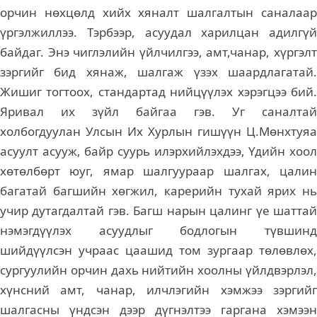
орчин нөхцөлд хийх хяналт шалгалтын саналаар
үргэлжиллээ. Тэрбээр, асуудал харилцан адилгүй
байдаг. Энэ чиглэлийн үйлчилгээ, амт,чанар, хүргэлт
зэргийг бид хянаж, шалгаж үзэх шаардлагатай.
Жишиг тогтоох, стандартад нийцүүлэх хэрэгцээ бий.
Яривал их зүйл байгаа гэв. Уг саналтай
холбогдуулан Улсын Их Хурлын гишүүн Ц.Мөнхтуяа
асуулт асууж, байр суурь илэрхийлэхдээ, Үдийн хоол
хөтөлбөрт юуг, ямар шалгуураар шалгах, цалин
багатай багшийн хөгжил, карерийн тухай ярих нь
учир дутагдалтай гэв. Багш нарын цалинг үе шаттай
нэмэгдүүлэх асуудлыг бодлогын түвшинд
шийдүүлсэн учраас цаашид том зургаар төлөвлөх,
сургуулийн орчин дахь нийтийн хоолны үйлдвэрлэл,
хүнсний амт, чанар, илчлэгийн хэмжээ зэргийг
шалгасны үндсэн дээр дүгнэлтээ гаргана хэмээн