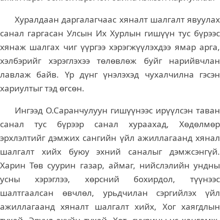
Хуралдаан даргалагчаас хяналт шалгалт явуулах
санал гаргасан Улсын Их Хурлын гишүүн тус бүрээс
хянаж шалгах чиг үүргээ хэрэгжүүлэхдээ ямар арга,
хэлбэрийг хэрэглэхээ төлөвлөж буйг нарийвчлан
лавлаж байв. Үр дүнг үнэлэхэд чухалчилна гэсэн
хариултыг тэд өгсөн.
Ингээд О.Саранчулуун гишүүнээс ирүүлсэн таван
санал тус бүрээр санал хураахад, Хөдөлмөр
эрхлэлтийг дэмжих сангийн үйл ажиллагаанд хянал
шалгалт хийх буюу эхний саналыг дэмжсэнгүй.
Харин Төв суурин газар, аймаг, нийслэлийн ундны
усны хэрэглээ, хөрсний бохирдол, түүнээс
шалтгаалсан өвчлөл, урьдчилан сэргийлэх үйл
ажиллагаанд хяналт шалгалт хийх, Хог хаягдлын