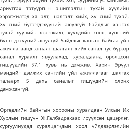
тухай, Эрүүл ахуйн тухай, Хот, суурины ус хангамж,
ариутгах татуургын ашиглалтын тухай хуулийн
хэрэгжилтэд хяналт, шалгалт хийх, Хүнсний тухай,
Хүнсний бүтээгдэхүүний аюулгүй байдлыг хангах
тухай хуулийн хэрэгжилт, хүүхдийн хоол, хүнсний
бүтээгдэхүүний аюулгүй байдлыг хангаж байгаа үйл
ажиллагаанд хяналт шалгалт хийх санал тус бүрээр
санал хураалт явуулахад, хуралдаанд оролцсон
гишүүдийн 57.1 хувь нь дэмжив. Харин Эрүүл
мэндийг дэмжих сангийн үйл ажиллагааг шалгах
талаарх 5 дахь саналыг гишүүдийн олонх
дэмжсэнгүй.
Өргөдлийн байнгын хорооны хуралдаан Улсын Их
Хурлын гишүүн Ж.Галбадрахаас ирүүлсэн цэцэрлэг,
сургуулиудад суралцагчдын хоол үйлдвэрлэлийн