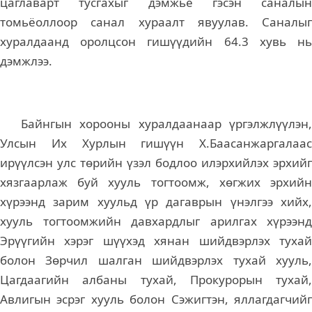
цаглаварт тусгахыг дэмжье гэсэн саналын
томьёоллоор санал хураалт явуулав. Саналыг
хуралдаанд оролцсон гишүүдийн 64.3 хувь нь
дэмжлээ.
Байнгын хорооны хуралдаанаар үргэлжлүүлэн,
Улсын Их Хурлын гишүүн Х.Баасанжаргалаас
ирүүлсэн улс төрийн үзэл бодлоо илэрхийлэх эрхийг
хязгаарлаж буй хууль тогтоомж, хөгжих эрхийн
хүрээнд зарим хуульд үр дагаврын үнэлгээ хийх,
хууль тогтоомжийн давхардлыг арилгах хүрээнд
Эрүүгийн хэрэг шүүхэд хянан шийдвэрлэх тухай
болон Зөрчил шалган шийдвэрлэх тухай хууль,
Цагдаагийн албаны тухай, Прокурорын тухай,
Авлигын эсрэг хууль болон Сэжигтэн, яллагдагчийг