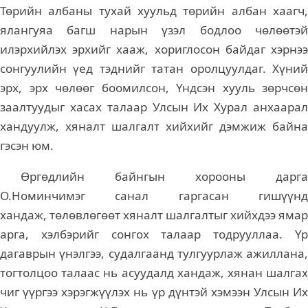
Төрийн албаны тухай хуульд төрийн албан хаагч,
ялангуяа багш нарын үзэл бодлоо чөлөөтэй
илэрхийлэх эрхийг хааж, хориглосон байдаг хэрнээ
сонгуулийн үед тэднийг татан оролцуулдаг. Хүний
эрх, эрх чөлөөг боомилсон, Үндсэн хууль зөрчсөн
заалтуудыг хасах талаар Улсын Их Хурал анхаарал
хандуулж, хяналт шалгалт хийхийг дэмжиж байна
гэсэн юм.
Өргөдлийн байнгын хорооны дарга
О.Номинчимэг санал гаргасан гишүүнд
хандаж, төлөвлөгөөт хяналт шалгалтыг хийхдээ ямар
арга, хэлбэрийг сонгох талаар тодрууллаа. Үр
дагаврын үнэлгээ, судалгаанд тулгуурлаж ажиллана,
тогтолцоо талаас нь асуудалд хандаж, хянан шалгах
чиг үүргээ хэрэгжүүлэх нь үр дүнтэй хэмээн Улсын Их