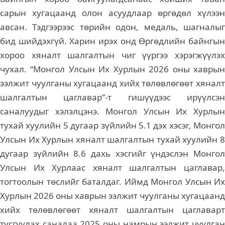
сарын хугацаанд олон асуудлаар өргөдөл хүлээн
авсан. Тэдгээрээс төрийн одон, медаль, шагналыг
бид шийдэхгүй. Харин ирэх онд Өргөдлийн байнгын
хороо хяналт шалгалтын чиг үүргээ хэрэгжүүлэх
чухал. “Монгол Улсын Их Хурлын 2026 оны хаврын
ээлжит чуулганы хугацаанд хийх төлөвлөгөөт хяналт
шалгалтын цаглавар”-т гишүүдээс ирүүлсэн
саналуудыг хэлэлцэнэ. Монгол Улсын Их Хурлын
тухай хуулийн 5 дугаар зүйлийн 5.1 дэх хэсэг, Монгол
Улсын Их Хурлын хяналт шалгалтын тухай хуулийн 8
дугаар зүйлийн 8.6 дахь хэсгийг үндэслэн Монгол
Улсын Их Хурлаас хяналт шалгалтын цаглавар,
тогтоолын төслийг баталдаг. Иймд Монгол Улсын Их
Хурлын 2026 оны хаврын ээлжит чуулганы хугацаанд
хийх төлөвлөгөөт хяналт шалгалтын цаглаварт
тусгуулах саналаа 2025 оны намрын ээлжит чуулган