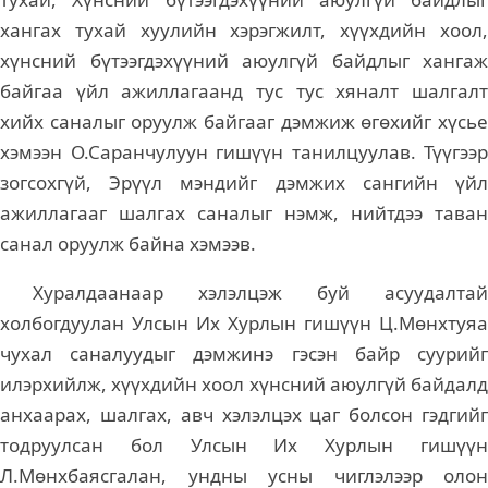
хангах тухай хуулийн хэрэгжилт, хүүхдийн хоол,
хүнсний бүтээгдэхүүний аюулгүй байдлыг хангаж
байгаа үйл ажиллагаанд тус тус хяналт шалгалт
хийх саналыг оруулж байгааг дэмжиж өгөхийг хүсье
хэмээн О.Саранчулуун гишүүн танилцуулав. Түүгээр
зогсохгүй, Эрүүл мэндийг дэмжих сангийн үйл
ажиллагааг шалгах саналыг нэмж, нийтдээ таван
санал оруулж байна хэмээв.
Хуралдаанаар хэлэлцэж буй асуудалтай
холбогдуулан Улсын Их Хурлын гишүүн Ц.Мөнхтуяа
чухал саналуудыг дэмжинэ гэсэн байр суурийг
илэрхийлж, хүүхдийн хоол хүнсний аюулгүй байдалд
анхаарах, шалгах, авч хэлэлцэх цаг болсон гэдгийг
тодруулсан бол Улсын Их Хурлын гишүүн
Л.Мөнхбаясгалан, ундны усны чиглэлээр олон