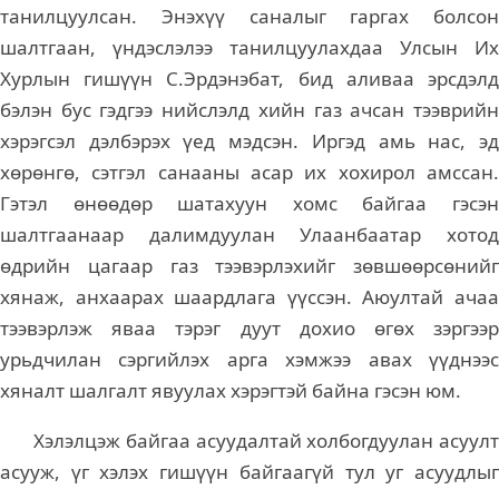
танилцуулсан. Энэхүү саналыг гаргах болсон
шалтгаан, үндэслэлээ танилцуулахдаа Улсын Их
Хурлын гишүүн С.Эрдэнэбат, бид аливаа эрсдэлд
бэлэн бус гэдгээ нийслэлд хийн газ ачсан тээврийн
хэрэгсэл дэлбэрэх үед мэдсэн. Иргэд амь нас, эд
хөрөнгө, сэтгэл санааны асар их хохирол амссан.
Гэтэл өнөөдөр шатахуун хомс байгаа гэсэн
шалтгаанаар далимдуулан Улаанбаатар хотод
өдрийн цагаар газ тээвэрлэхийг зөвшөөрсөнийг
хянаж, анхаарах шаардлага үүссэн. Аюултай ачаа
тээвэрлэж яваа тэрэг дуут дохио өгөх зэргээр
урьдчилан сэргийлэх арга хэмжээ авах үүднээс
хяналт шалгалт явуулах хэрэгтэй байна гэсэн юм.
Хэлэлцэж байгаа асуудалтай холбогдуулан асуулт
асууж, үг хэлэх гишүүн байгаагүй тул уг асуудлыг