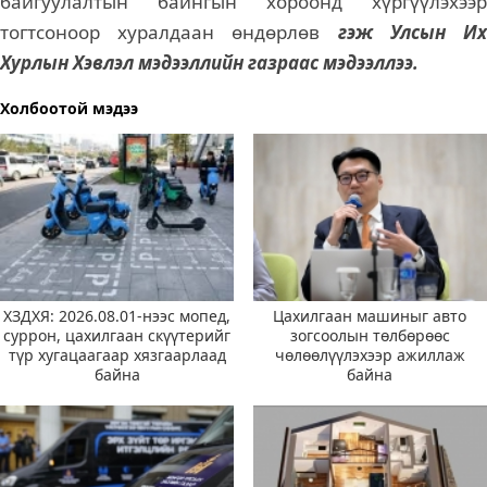
байгуулалтын байнгын хороонд хүргүүлэхээр
тогтсоноор хуралдаан өндөрлөв
гэж Улсын И
Хурлын Хэвлэл мэдээллийн газраас мэдээллээ.
Холбоотой мэдээ
ХЗДХЯ: 2026.08.01-нээс мопед,
Цахилгаан машиныг авто
суррон, цахилгаан скүүтерийг
зогсоолын төлбөрөөс
түр хугацаагаар хязгаарлаад
чөлөөлүүлэхээр ажиллаж
байна
байна