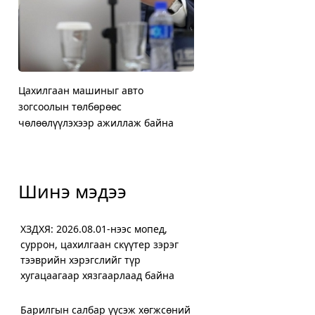
Жилд мансууруулах эм, сэтгэцэд
ХЗДХЯ: 2026.08.01-нээс 
Нийслэлийн Баянгол, Чи
нөлөөт бодистой холбоотой 3000
суррон, цахилгаан скүүт
дүүргийн 5000 өрхийг х
а
орчим шинжилгээ хийж байна
хугацаагаар хязгаарлаа
халаалтад шилжүүллээ
Шинэ мэдээ
ХЗДХЯ: 2026.08.01-нээс мопед,
суррон, цахилгаан скүүтер зэрэг
тээврийн хэрэгслийг түр
хугацаагаар хязгаарлаад байна
Барилгын салбар үүсэж хөгжсөний