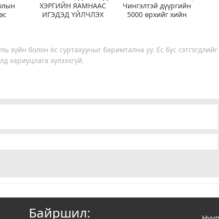
олын
ХЭРГИЙН ЯАМНААС
Чингэлтэй дүүргийн
өс
ИГЭДЭД ҮЙЛЧЛЭХ
5000 өрхийг хийн
эхээр
“ЯВУУЛЫН ОФФИС”
халаалтад шилжүүллээ
айна
АЖИЛЛУУЛЖ ЭХЭЛЛЭЭ
ль зүйн болон ёс суртахууныг баримтална уу. Ёс бус сэтгэгдлийг
лд хариуцлага хүлээхгүй.
Байршил:
Нүүр