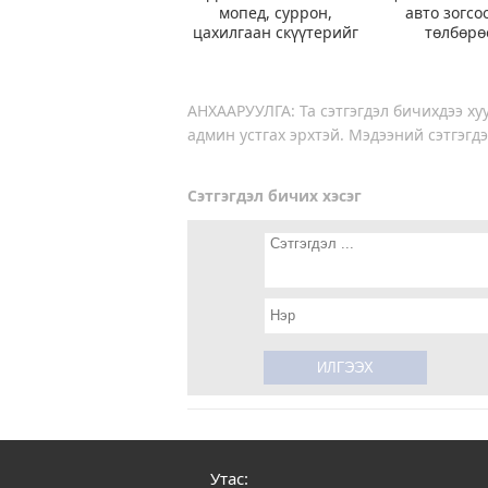
мопед, суррон,
авто зогсо
цахилгаан скүүтерийг
төлбөрө
түр хугацаагаар
чөлөөлүүл
хязгаарлаад байна
ажиллаж б
АНХААРУУЛГА: Та сэтгэгдэл бичихдээ хуу
админ устгах эрхтэй. Мэдээний сэтгэгдэ
Сэтгэгдэл бичих хэсэг
Утас: