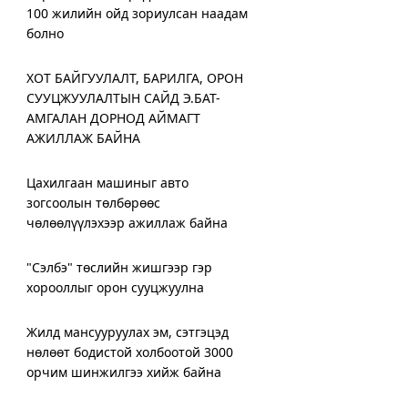
100 жилийн ойд зориулсан наадам
болно
ХОТ БАЙГУУЛАЛТ, БАРИЛГА, ОРОН
СУУЦЖУУЛАЛТЫН САЙД Э.БАТ-
АМГАЛАН ДОРНОД АЙМАГТ
АЖИЛЛАЖ БАЙНА
Цахилгаан машиныг авто
зогсоолын төлбөрөөс
чөлөөлүүлэхээр ажиллаж байна
"Сэлбэ" төслийн жишгээр гэр
хорооллыг орон сууцжуулна
Жилд мансууруулах эм, сэтгэцэд
нөлөөт бодистой холбоотой 3000
орчим шинжилгээ хийж байна