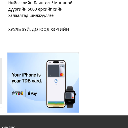
Нийслэлийн Баянгол, Чингэлтэй
дүүргийн 5000 өрхийг хийн
халаалтад шилжүүллээ
ХУУЛЬ ЗҮЙ, ДОТООД ХЭРГИЙН
ЯАМНААС ИГЭДЭД ҮЙЛЧЛЭХ
“ЯВУУЛЫН ОФФИС” АЖИЛЛУУЛЖ
ЭХЭЛЛЭЭ
Дамбадаржаа дулааны станцад 10
дугаар сард тохируулга хийж, энэ
онд ашиглалтад оруулна
ХЗДХ-ийн сайд С.Амарсайхан:
Монгол Улсын цахим хэрэглэгчид
дунд 400,000 хуурамч хаяг байн
Хот нийтийн аж ахуйн салбарт 300
орчим машин техникээр парк
 хуудас
шинэчлэл хийжээ