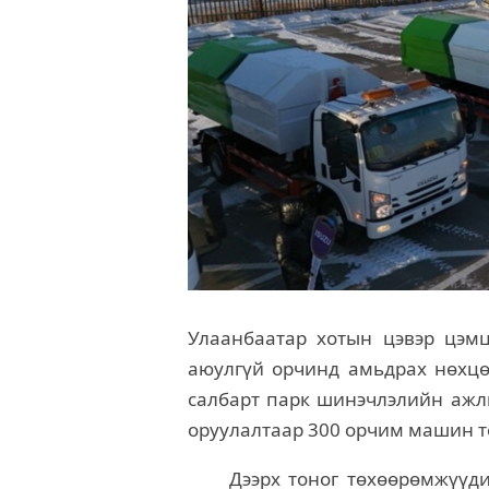
Улаанбаатар хотын цэвэр цэмцг
аюулгүй орчинд амьдрах нөхцө
салбарт парк шинэчлэлийн ажлы
оруулалтаар 300 орчим машин т
Дээрх тоног төхөөрөмжүүдий