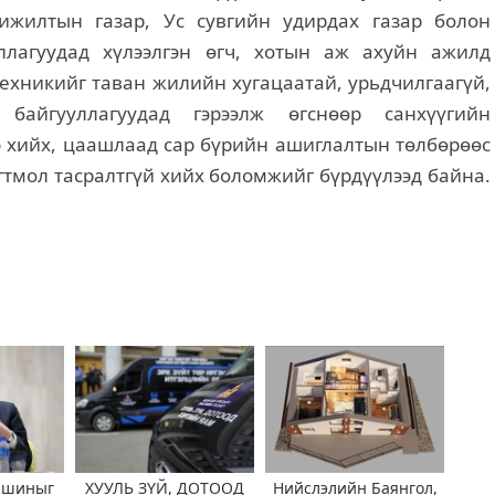
хижилтын газар, Ус сувгийн удирдах газар болон
уллагуудад хүлээлгэн өгч, хотын аж ахуйн ажилд
ехникийг таван жилийн хугацаатай, урьдчилгаагүй,
ч байгууллагуудад гэрээлж өгснөөр санхүүгийн
э хийх, цаашлаад сар бүрийн ашиглалтын төлбөрөөс
гтмол тасралтгүй хийх боломжийг бүрдүүлээд байна.
ашиныг
ХУУЛЬ ЗҮЙ, ДОТООД
Нийслэлийн Баянгол,