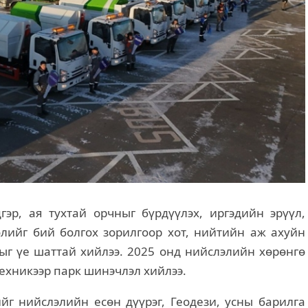
Цахилгаан машиныг авто
зогсоолын төлбөрөөс
чөлөөлүүлэхээр ажиллаж байн
эр, ая тухтай орчныг бүрдүүлэх, иргэдийн эрүүл,
лийг бий болгох зорилгоор хот, нийтийн аж ахуйн
г үе шаттай хийлээ. 2025 онд нийслэлийн хөрөнгө
ехникээр парк шинэчлэл хийлээ.
г нийслэлийн есөн дүүрэг, Геодези, усны барилга