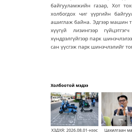
байгууламжийн газар, Хот то
холбогдох чиг үүргийн байгу
ашиглаж байна. Эдгээр машин т
хүүгүй лизингээр гүйцэтгэг
хүндрэлгүйгээр парк шинэчлэлэ
сан үүсгэж парк шинэчлэлийг то
Холбоотой мэдээ
ХЗДХЯ: 2026.08.01-нээс
Цахилгаан м