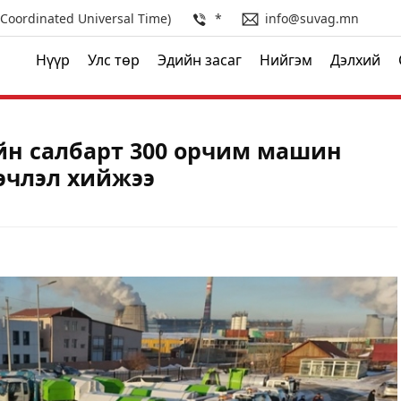
(Coordinated Universal Time)
*
info@suvag.mn
Нүүр
Улс төр
Эдийн засаг
Нийгэм
Дэлхий
йн салбарт 300 орчим машин
эчлэл хийжээ