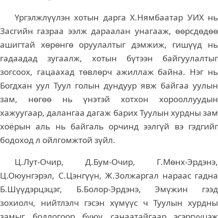
Үргэлжлүүлэн хотын дарга Х.Нямбаатар УИХ нь
Засгийн газраа ээлж дараалан унагааж, өөрсдөдөө
ашигтай хөрөнгө оруулалтыг дэмжиж, гишүүд нь
гадаадад зугаалж, хотын бүтээн байгуулалтыг
зогсоох, гацаахад төвлөрч ажиллаж байна. Нэг нь
Богдхан уул Туул голын дундуур явж байгаа уулын
зам, нөгөө нь үнэтэй хотхон хорооллуудын
хажуугаар, далангаа дагаж барих Туулын хурдны зам
хоёрын аль нь байгаль орчинд ээлгүй вэ гэдгийг
бодоход л ойлгомжтой зүйл.
Ц.Лут-Очир, Д.Бум-Очир, Г.Мөнх-Эрдэнэ,
Ц.Оюунгэрэл, С.Цэнгүүн, Ж.Золжаргал нараас гадна
Б.Шүүдэрцэцэг, Б.Болор-Эрдэнэ, Эмүжин гээд
зохиолч, нийтлэлч гэсэн хүмүүс ч Туулын хурдны
замыг бодлогоор буюу санаатайгаар эсэргүүцэж