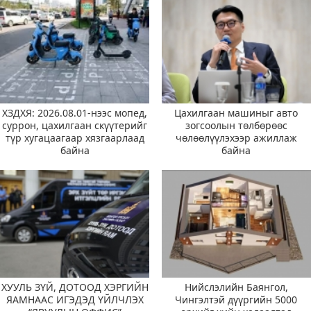
ХЗДХЯ: 2026.08.01-нээс мопед,
Цахилгаан машиныг авто
суррон, цахилгаан скүүтерийг
зогсоолын төлбөрөөс
түр хугацаагаар хязгаарлаад
чөлөөлүүлэхээр ажиллаж
байна
байна
ХУУЛЬ ЗҮЙ, ДОТООД ХЭРГИЙН
Нийслэлийн Баянгол,
ЯАМНААС ИГЭДЭД ҮЙЛЧЛЭХ
Чингэлтэй дүүргийн 5000