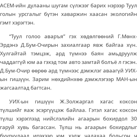
АСЕМ-ийн дулааны шугам сүлжээг барих нэрээр Туул
голын урсгалыг бүтэн хаваржин хаасан экологийн
гэмт хэрэгтэн.
“Туул голоо аваръя” гэх хөдөлгөөний Г.Мөнх-
Эрдэнэ Д.Бум-Очирын захиалгаар явж байгаа хүн.
Хулгайтай тэмцэж, ард түмнээ баян амьдруулж
чаддаггүй юм аа гэхэд том авто замтай болъё л гэсэн.
Д.Бум-Очир өөрөө ард түмнээс дэмжлэг аваагүй УИХ-
ын гишүүн. Зарим нөхдийнхөө дэмжлэгээр МАН-ын
жагсаалтад багтсан.
УИХ-ын гишүүн Ж.Золжаргал хагас коксон
түлшийг яаж эсэргүүцэж байлаа. Гэтэл хагас коксон
түлш хэрэглээд нийслэлийн агаарын бохирдол 30
гаруй хувь багассан. Түлш нь агаарын бохирдлыг
бууруулаад ирэхээр юм хэлж чадахаа больсон ч