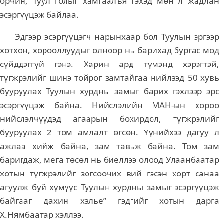
орчин, Туул голыг хамгаалъя гэхэд мөн л жадлан
эсэргүүцэж байлаа.
Эдгээр эсэргүүцэгч нарынхаар бол Туулын эргээр
хотхон, хорооллуудыг олноор нь барихад бургас мод
сүйддэггүй гэнэ. Харин ард түмэнд хэрэгтэй,
түгжрэлийг шинэ тойрог замтайгаа нийлээд 50 хувь
бууруулах Туулын хурдны замыг барих гэхлээр эрс
эсэргүүцэж байна. Нийслэлийн МАН-ын хороо
нийслэлчүүдэд агаарын бохирдол, түгжрэлийг
бууруулах 2 том амлалт өгсөн. Үүнийхээ дагуу л
ажлаа хийж байна, зам тавьж байна. Том зам
баригдаж, мега төсөл нь биеллээ олоод Улаанбаатар
хотын түгжрэлийг зогсоочих вий гэсэн хорт санаа
агуулж буй хүмүүс Туулын хурдны замыг эсэргүүцэж
байгааг дахин хэлье” гэдгийг хотын дарга
Х.Нямбаатар хэллээ.