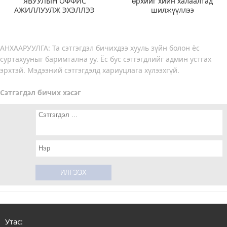
“ЯВУУЛЫН ОФФИС”
өрхийг хийн халаалтад
АЖИЛЛУУЛЖ ЭХЭЛЛЭЭ
шилжүүллээ
АНХААРУУЛГА: Та сэтгэгдэл бичихдээ хууль зүйн болон ёс
суртахууныг баримтална уу. Ёс бус сэтгэгдлийг админ устгах
эрхтэй. Мэдээний сэтгэгдэлд хариуцлага хүлээхгүй.
Сэтгэгдэл бичих хэсэг
Утас: