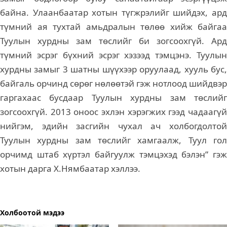
байна. Улаанбаатар хотын түгжрэлийг шийдэх, ард
түмний ая тухтай амьдралын төлөө хийж байгаа
Туулын хурдны зам төслийг би зогсоохгүй. Ард
түмний эсрэг бүхний эсрэг хэзээд тэмцэнэ. Туулын
хурдны замыг 3 шатны шүүхээр оруулаад, хууль бус,
байгаль орчинд сөрөг нөлөөтэй гэж нотлоод шийдвэр
гаргахаас бусдаар Туулын хурдны зам төслийг
зогсоохгүй. 2013 оноос эхлэн хэрэгжих гээд чадаагүй
нийгэм, эдийн засгийн чухал ач холбогдолтой
Туулын хурдны зам төслийг хамгаалж, Туул гол
орчимд штаб хүртэл байгуулж тэмцэхэд бэлэн” гэж
хотын дарга Х.Нямбаатар хэллээ.
Холбоотой мэдээ