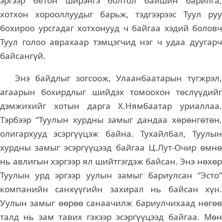
эргээр бетон ширэнгэ болтол байшин барилга,
хотхон хорооллуудыг барьж, тэдгээрээс Туул руу
бохироо урсгадаг хотхонууд ч байгаа хэдий боловч
Туул голоо аврахаар тэмцэгчид нэг ч удаа дуугарч
байсангүй.
Энэ байдлыг зогсоож, Улаанбаатарын түгжрэл,
агаарын бохирдлыг шийдэх томоохон төслүүдийг
дэмжихийг хотын дарга Х.Нямбаатар уриаллаа.
Тэрбээр “Туулын хурдны замыг дандаа хөрөнгөтөн,
олигархууд эсэргүүцэж байна. Тухайлбал, Туулын
хурдны замыг эсэргүүцээд байгаа Ц.Лут-Очир өмнө
нь авлигын хэргээр ял шийтгэгдэж байсан. Энэ нөхөр
Туулын урд эргээр уулын замыг бариулсан “Эсто”
компанийн санхүүгийн захирал нь байсан хүн.
Уулын замыг өөрөө санаачилж бариулчихаад нөгөө
талд нь зам тавих гэхээр эсэргүүцээд байгаа. Мөн