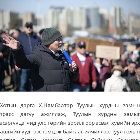
Хотын дарга Х.Нямбаатар Туулын хурдны замын
трасс дагуу ажиллаж, Туулын хурдны замыг
эсэргүүцэгчид улс төрийн зорилгоор эсвэл хувийн эрх
ашгийн үүднээс тэмцэж байгааг илчиллээ. Туул голын