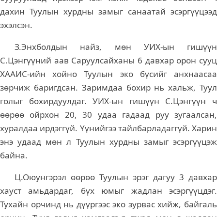
дахин Туулын хурдны замыг санаатай эсэргүүцээд
эхэлсэн.
З.Энхболдын найз, мөн УИХ-ын гишүүн
С.Цэнгүүний аав Саруулсайханы 6 давхар орон сууц
ХААИС-ийн хойно Туулын эко бүсийг анхнаасаа
зөрчиж баригдсан. Заримдаа бохир нь хальж, Туул
голыг бохирдуулдаг. УИХ-ын гишүүн С.Цэнгүүн ч
өөрөө ойрхон 20, 30 удаа гадаад руу зугаалсан,
хуралдаа ирдэггүй. Үүнийгээ тайлбарладаггүй. Харин
энэ удаад мөн л Туулын хурдны замыг эсэргүүцэж
байна.
Ц.Оюунгэрэл өөрөө Туулын эрэг дагуу 3 давхар
хауст амьдардаг, бүх юмыг жадлан эсэргүүцдэг.
Тухайн орчинд нь дүүргээс эко зурвас хийж, байгаль