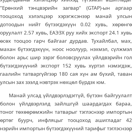
"Ерөнхий тэнцвэрийн загвар" (GTAP)-ын аргаар
тооцоход хэлэлцээр хэрэгжсэнээр манай улсын
дотоодын нийт бүтээгдэхүүн 0.02 хувь, хөрөнгө
оруулалт 2.57 хувь, ЕАЭЗХ руу хийх экспорт 24.1 хувь
өсөх тооцоо гарч байгааг дурдав. Тухайлбал, мах,
махан бүтээгдэхүүн, ноос ноолуур, нэхмэл, сүлжмэл
болон арьс шир зэрэг боловсруулах үйлдвэрийн гол
бүтээгдэхүүний экспорт 152 хувь хүртэл нэмэгдэж,
гаалийн татваргүйгээр 180 сая хүн ам бүхий, таван
улсын зах зээлд нэвтрэх нөхцөл бүрдэх юм.
Манай улсад үйлдвэрлэдэггүй, бүтээн байгуулалт
болон үйлдвэрлэлд зайлшгүй шаардагдах бараа,
тоног төхөөрөмжийн татварыг тэглэснээр импортын
өртөг буурч, инфляцыг тооцоход ашигладаг 42
нэрийн импортын бүтээгдэхүүний тарифыг тэглэснээр