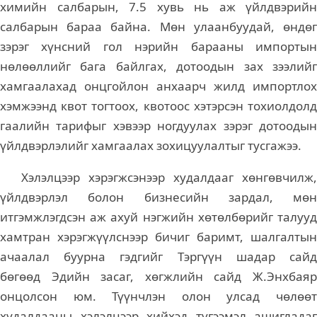
химийн салбарын, 7.5 хувь нь аж үйлдвэрийн
салбарын бараа байна. Мөн улаанбуудай, өндөг
зэрэг хүнсний гол нэрийн барааны импортын
нөлөөллийг бага байлгах, дотоодын зах зээлийг
хамгаалахад онцгойлон анхаарч жилд импортлох
хэмжээнд квот тогтоох, квотоос хэтэрсэн тохиолдолд
гаалийн тарифыг хэвээр ногдуулах зэрэг дотоодын
үйлдвэрлэлийг хамгаалах зохицуулалтыг тусгажээ.
Хэлэлцээр хэрэгжсэнээр худалдааг хөнгөвчилж,
үйлдвэрлэл болон бизнесийн зардал, мөн
итгэмжлэгдсэн аж ахуй нэгжийн хөтөлбөрийг талууд
хамтран хэрэгжүүлснээр бичиг баримт, шалгалтын
ачаалал буурна гэдгийг Тэргүүн шадар сайд
бөгөөд Эдийн засаг, хөгжлийн сайд Ж.Энхбаяр
онцолсон юм. Түүнчлэн олон улсад чөлөөт
худалдааны хэлэлцээр хийхэд түгээмэл ашигладаг