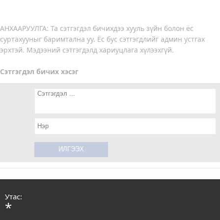
АНХААРУУЛГА: Та сэтгэгдэл бичихдээ хууль зүйн болон ёс
суртахууныг баримтална уу. Ёс бус сэтгэгдлийг админ устгах
эрхтэй. Мэдээний сэтгэгдэлд хариуцлага хүлээхгүй.
Сэтгэгдэл бичих хэсэг
Утас:
*