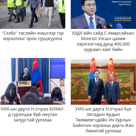
"Сэлбэ" төслийн жишгээр гэр
ХЗДХ-ийн сайд С.Амарсайхан:
хорооллыг орон сууцжуулна
Монгол Улсын цахим
хэрэглэгчид дунд 400,000
хуурамч хаяг байн
УИХ-ын дарга Н.Учрал БНХАУ-
УИХ-ын дарга Н.Учрал Бүх
д суралцаж буй оюутан
Хятадын Ардын
залуустай уулзлаа
Төлөөлөгчдийн Их Хурлын
Байнгын хорооны дарга Жао
Лөжитэй уулзлаа