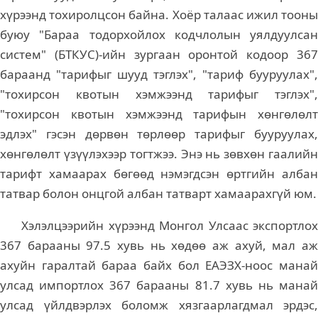
хүрээнд тохиролцсон байна. Хоёр талаас ижил тооны
буюу "Бараа тодорхойлох кодчлолын уялдуулсан
систем" (БТКУС)-ийн зургаан оронтой кодоор 367
бараанд "тарифыг шууд тэглэх", "тариф бууруулах",
"тохирсон квотын хэмжээнд тарифыг тэглэх",
"тохирсон квотын хэмжээнд тарифын хөнгөлөлт
эдлэх" гэсэн дөрвөн төрлөөр тарифыг бууруулах,
хөнгөлөлт үзүүлэхээр тогтжээ. Энэ нь зөвхөн гаалийн
тарифт хамаарах бөгөөд нэмэгдсэн өртгийн албан
татвар болон онцгой албан татварт хамаарахгүй юм.
Хэлэлцээрийн хүрээнд Монгол Улсаас экспортлох
367 барааны 97.5 хувь нь хөдөө аж ахуй, мал аж
ахуйн гаралтай бараа байх бол ЕАЭЗХ-ноос манай
улсад импортлох 367 барааны 81.7 хувь нь манай
улсад үйлдвэрлэх боломж хязгаарлагдмал эрдэс,