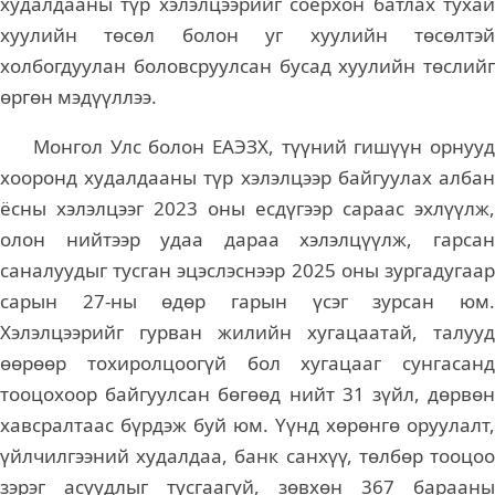
худалдааны түр хэлэлцээрийг соёрхон батлах тухай
хуулийн төсөл болон уг хуулийн төсөлтэй
холбогдуулан боловсруулсан бусад хуулийн төслийг
өргөн мэдүүллээ.
Монгол Улс болон ЕАЭЗХ, түүний гишүүн орнууд
хооронд худалдааны түр хэлэлцээр байгуулах албан
ёсны хэлэлцээг 2023 оны есдүгээр сараас эхлүүлж,
олон нийтээр удаа дараа хэлэлцүүлж, гарсан
саналуудыг тусган эцэслэснээр 2025 оны зургадугаар
сарын 27-ны өдөр гарын үсэг зурсан юм.
Хэлэлцээрийг гурван жилийн хугацаатай, талууд
өөрөөр тохиролцоогүй бол хугацааг сунгасанд
тооцохоор байгуулсан бөгөөд нийт 31 зүйл, дөрвөн
хавсралтаас бүрдэж буй юм. Үүнд хөрөнгө оруулалт,
үйлчилгээний худалдаа, банк санхүү, төлбөр тооцоо
зэрэг асуудлыг тусгаагүй, зөвхөн 367 барааны