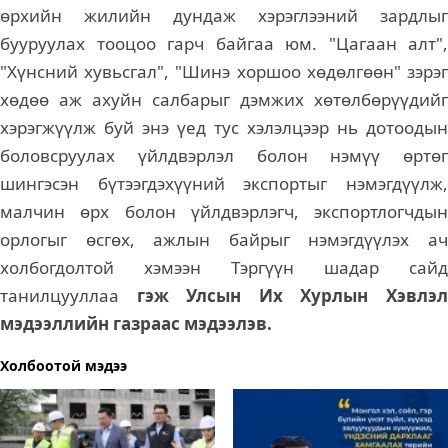
өрхийн жилийн дундаж хэрэглээний зардлыг
бууруулах тооцоо гарч байгаа юм. "Цагаан алт",
"Хүнсний хувьсгал", "Шинэ хоршоо хөдөлгөөн" зэрэг
хөдөө аж ахуйн салбарыг дэмжих хөтөлбөрүүдийг
хэрэгжүүлж буй энэ үед тус хэлэлцээр нь дотоодын
боловсруулах үйлдвэрлэл болон нэмүү өртөг
шингэсэн бүтээгдэхүүний экспортыг нэмэгдүүлж,
малчин өрх болон үйлдвэрлэгч, экспортлогчдын
орлогыг өсгөх, ажлын байрыг нэмэгдүүлэх ач
холбогдолтой хэмээн Тэргүүн шадар сайд
танилцууллаа
гэж Улсын Их Хурлын Хэвлэ
мэдээллийн газраас мэдээлэв.
Холбоотой мэдээ