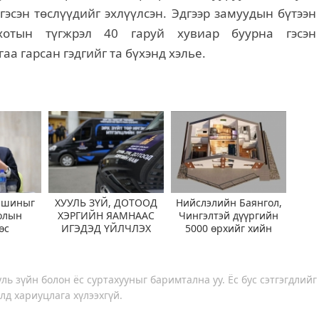
гэсэн төслүүдийг эхлүүлсэн. Эдгээр замуудын бүтээн
хотын түгжрэл 40 гаруй хувиар буурна гэсэн
а гарсан гэдгийг та бүхэнд хэлье.
ашиныг
ХУУЛЬ ЗҮЙ, ДОТООД
Нийслэлийн Баянгол,
олын
ХЭРГИЙН ЯАМНААС
Чингэлтэй дүүргийн
өс
ИГЭДЭД ҮЙЛЧЛЭХ
5000 өрхийг хийн
эхээр
“ЯВУУЛЫН ОФФИС”
халаалтад шилжүүллээ
айна
АЖИЛЛУУЛЖ ЭХЭЛЛЭЭ
ль зүйн болон ёс суртахууныг баримтална уу. Ёс бус сэтгэгдлийг
лд хариуцлага хүлээхгүй.