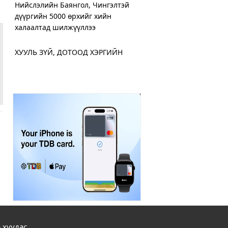
Нийслэлийн Баянгол, Чингэлтэй
дүүргийн 5000 өрхийг хийн
халаалтад шилжүүллээ
ХУУЛЬ ЗҮЙ, ДОТООД ХЭРГИЙН
ЯАМНААС ИГЭДЭД ҮЙЛЧЛЭХ
“ЯВУУЛЫН ОФФИС” АЖИЛЛУУЛЖ
ЭХЭЛЛЭЭ
Дамбадаржаа дулааны станцад 10
дугаар сард тохируулга хийж, энэ
онд ашиглалтад оруулна
ХЗДХ-ийн сайд С.Амарсайхан:
Монгол Улсын цахим хэрэглэгчид
дунд 400,000 хуурамч хаяг байн
Хот нийтийн аж ахуйн салбарт 300
орчим машин техникээр парк
 хуудас
шинэчлэл хийжээ