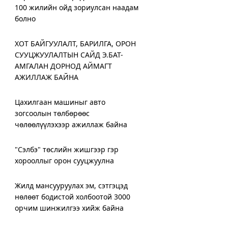
100 жилийн ойд зориулсан наадам
болно
ХОТ БАЙГУУЛАЛТ, БАРИЛГА, ОРОН
СУУЦЖУУЛАЛТЫН САЙД Э.БАТ-
АМГАЛАН ДОРНОД АЙМАГТ
АЖИЛЛАЖ БАЙНА
Цахилгаан машиныг авто
зогсоолын төлбөрөөс
чөлөөлүүлэхээр ажиллаж байна
"Сэлбэ" төслийн жишгээр гэр
хорооллыг орон сууцжуулна
Жилд мансууруулах эм, сэтгэцэд
нөлөөт бодистой холбоотой 3000
орчим шинжилгээ хийж байна