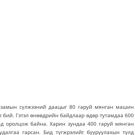
 замын сүлжээний даацыг 80 гаруй мянган машин
л бий. Гэтэл өнөөдрийн байдлаар өдөр тутамдаа 600
д оролцож байна. Харин зундаа 400 гаруй мянган
далгаа гарсан. Бид түгжрэлийг бууруулахын тулд