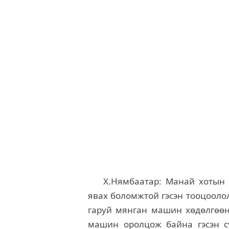
Х.Нямбаатар: Манай хотын
явах боломжтой гэсэн тооцооло
гаруй мянган машин хөдөлгөөн
машин оролцож байна гэсэн су