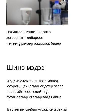
Цахилгаан машиныг авто
ХЗДХЯ: 2026.08.01-нээс 
Жилд мансууруулах эм, с
Нийслэлийн Баянгол, Чи
зогсоолын төлбөрөөс
суррон, цахилгаан скүүт
нөлөөт бодистой холбоо
дүүргийн 5000 өрхийг х
чөлөөлүүлэхээр ажиллаж байна
хугацаагаар хязгаарлаа
орчим шинжилгээ хийж
халаалтад шилжүүллээ
Шинэ мэдээ
ХЗДХЯ: 2026.08.01-нээс мопед,
суррон, цахилгаан скүүтер зэрэг
тээврийн хэрэгслийг түр
хугацаагаар хязгаарлаад байна
Барилгын салбар үүсэж хөгжсөний