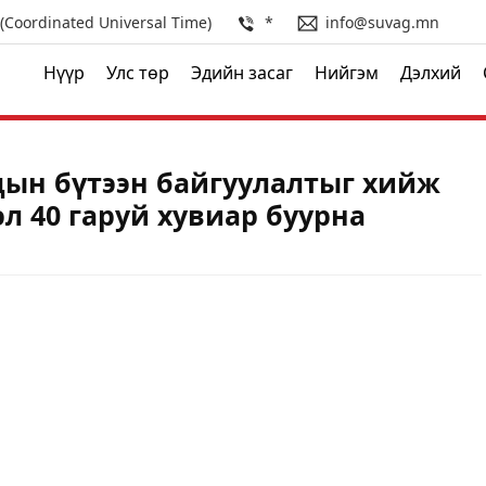
(Coordinated Universal Time)
*
info@suvag.mn
Нүүр
Улс төр
Эдийн засаг
Нийгэм
Дэлхий
дын бүтээн байгуулалтыг хийж
л 40 гаруй хувиар буурна