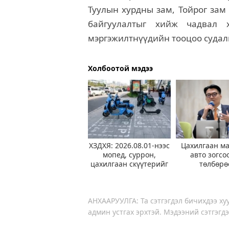
Туулын хурдны зам, Тойрог зам 
байгуулалтыг хийж чадвал 
мэргэжилтнүүдийн тооцоо судалга
Холбоотой мэдээ
ХЗДХЯ: 2026.08.01-нээс
Цахилгаан м
мопед, суррон,
авто зогсо
цахилгаан скүүтерийг
төлбөрө
түр хугацаагаар
чөлөөлүүл
хязгаарлаад байна
ажиллаж б
АНХААРУУЛГА: Та сэтгэгдэл бичихдээ хуу
админ устгах эрхтэй. Мэдээний сэтгэгдэ