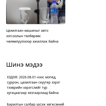
Цахилгаан машиныг авто
ХЗДХЯ: 2026.08.01-нээс 
Жилд мансууруулах эм, с
Нийслэлийн Баянгол, Чи
зогсоолын төлбөрөөс
суррон, цахилгаан скүүт
нөлөөт бодистой холбоо
дүүргийн 5000 өрхийг х
чөлөөлүүлэхээр ажиллаж байна
хугацаагаар хязгаарлаа
орчим шинжилгээ хийж
халаалтад шилжүүллээ
Шинэ мэдээ
ХЗДХЯ: 2026.08.01-нээс мопед,
суррон, цахилгаан скүүтер зэрэг
тээврийн хэрэгслийг түр
хугацаагаар хязгаарлаад байна
Барилгын салбар үүсэж хөгжсөний