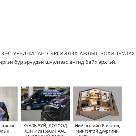
РГЭЭС УРЬДЧИЛАН СЭРГИЙЛЭХ АЖЛЫГ ЗОХИЦУУЛАХ
гэн бүр эрүүдэн шүүлтээс ангид байх эрхтэй.
ашиныг
ХУУЛЬ ЗҮЙ, ДОТООД
Нийслэлийн Баянгол,
олын
ХЭРГИЙН ЯАМНААС
Чингэлтэй дүүргийн