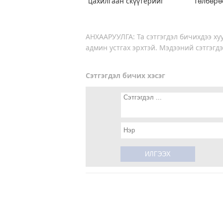
цахилгаан скүүтерийг
төлбөрө
түр хугацаагаар
чөлөөлүүл
хязгаарлаад байна
ажиллаж б
АНХААРУУЛГА: Та сэтгэгдэл бичихдээ хуу
админ устгах эрхтэй. Мэдээний сэтгэгдэ
Сэтгэгдэл бичих хэсэг