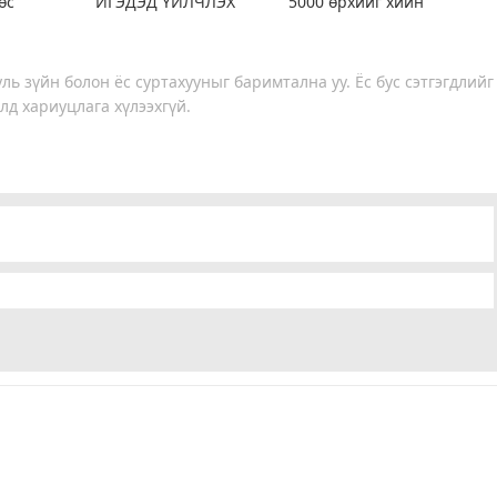
өс
ИГЭДЭД ҮЙЛЧЛЭХ
5000 өрхийг хийн
эхээр
“ЯВУУЛЫН ОФФИС”
халаалтад шилжүүллээ
айна
АЖИЛЛУУЛЖ ЭХЭЛЛЭЭ
ль зүйн болон ёс суртахууныг баримтална уу. Ёс бус сэтгэгдлийг
лд хариуцлага хүлээхгүй.