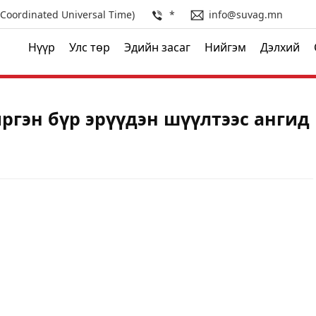
(Coordinated Universal Time)
*
info@suvag.mn
Нүүр
Улс төр
Эдийн засаг
Нийгэм
Дэлхий
ргэн бүр эрүүдэн шүүлтээс ангид