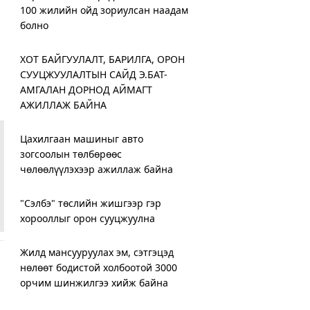
100 жилийн ойд зориулсан наадам
болно
ХОТ БАЙГУУЛАЛТ, БАРИЛГА, ОРОН
СУУЦЖУУЛАЛТЫН САЙД Э.БАТ-
АМГАЛАН ДОРНОД АЙМАГТ
АЖИЛЛАЖ БАЙНА
Цахилгаан машиныг авто
зогсоолын төлбөрөөс
чөлөөлүүлэхээр ажиллаж байна
"Сэлбэ" төслийн жишгээр гэр
хорооллыг орон сууцжуулна
Жилд мансууруулах эм, сэтгэцэд
нөлөөт бодистой холбоотой 3000
орчим шинжилгээ хийж байна