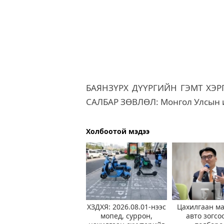
БАЯНЗҮРХ ДҮҮРГИЙН ГЭМТ ХЭ
САЛБАР ЗӨВЛӨЛ: Монгол Улсын ир
Холбоотой мэдээ
ХЗДХЯ: 2026.08.01-нээс
Цахилгаан м
мопед, суррон,
авто зогсо