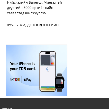
Нийслэлийн Баянгол, Чингэлтэй
дүүргийн 5000 өрхийг хийн
халаалтад шилжүүллээ
ХУУЛЬ ЗҮЙ, ДОТООД ХЭРГИЙН
ЯАМНААС ИГЭДЭД ҮЙЛЧЛЭХ
“ЯВУУЛЫН ОФФИС” АЖИЛЛУУЛЖ
ЭХЭЛЛЭЭ
Дамбадаржаа дулааны станцад 10
дугаар сард тохируулга хийж, энэ
онд ашиглалтад оруулна
ХЗДХ-ийн сайд С.Амарсайхан:
Монгол Улсын цахим хэрэглэгчид
дунд 400,000 хуурамч хаяг байн
Хот нийтийн аж ахуйн салбарт 300
орчим машин техникээр парк
 хуудас
шинэчлэл хийжээ