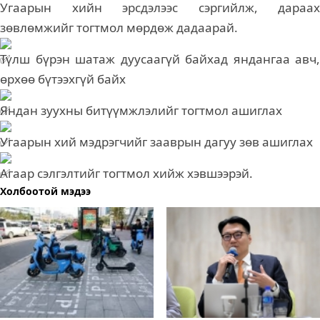
Угаарын хийн эрсдэлээс сэргийлж, дараах
зөвлөмжийг тогтмол мөрдөж дадаарай.
Түлш бүрэн шатаж дуусаагүй байхад яндангаа авч,
өрхөө бүтээхгүй байх
Яндан зуухны битүүмжлэлийг тогтмол ашиглах
Угаарын хий мэдрэгчийг зааврын дагуу зөв ашиглах
Агаар сэлгэлтийг тогтмол хийж хэвшээрэй.
Холбоотой мэдээ