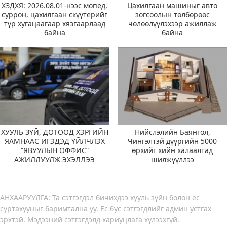
ХЗДХЯ: 2026.08.01-нээс мопед,
Цахилгаан машиныг авто
суррон, цахилгаан скүүтерийг
зогсоолын төлбөрөөс
түр хугацаагаар хязгаарлаад
чөлөөлүүлэхээр ажиллаж
байна
байна
ХУУЛЬ ЗҮЙ, ДОТООД ХЭРГИЙН
Нийслэлийн Баянгол,
ЯАМНААС ИГЭДЭД ҮЙЛЧЛЭХ
Чингэлтэй дүүргийн 5000
“ЯВУУЛЫН ОФФИС”
өрхийг хийн халаалтад
АЖИЛЛУУЛЖ ЭХЭЛЛЭЭ
шилжүүллээ
АНХААРУУЛГА: Та сэтгэгдэл бичихдээ хууль зүйн болон ёс
суртахууныг баримтална уу. Ёс бус сэтгэгдлийг админ устгах
эрхтэй. Мэдээний сэтгэгдэлд хариуцлага хүлээхгүй.