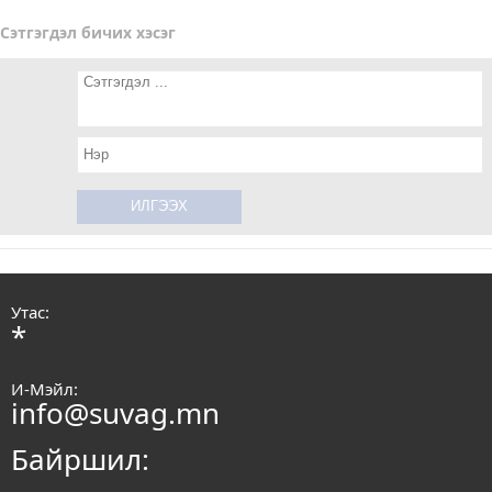
Сэтгэгдэл бичих хэсэг
Утас:
*
И-Мэйл:
info@suvag.mn
Байршил: