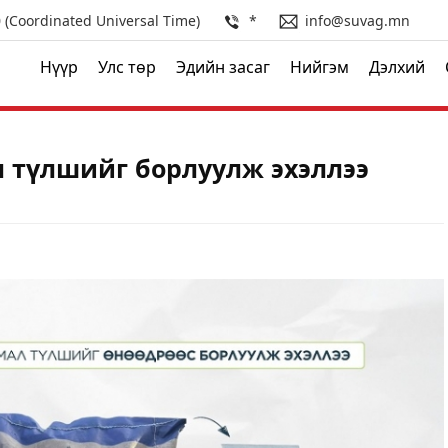
(Coordinated Universal Time)
*
info@suvag.mn
Нүүр
Улс төр
Эдийн засаг
Нийгэм
Дэлхий
л түлшийг борлуулж эхэллээ