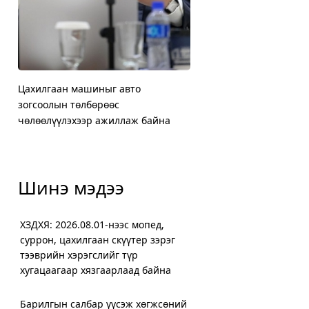
Цахилгаан машиныг авто
ХЗДХЯ: 2026.08.01-нээс 
Жилд мансууруулах эм, с
Нийслэлийн Баянгол, Чи
зогсоолын төлбөрөөс
суррон, цахилгаан скүүт
нөлөөт бодистой холбоо
дүүргийн 5000 өрхийг х
чөлөөлүүлэхээр ажиллаж байна
хугацаагаар хязгаарлаа
орчим шинжилгээ хийж
халаалтад шилжүүллээ
Шинэ мэдээ
ХЗДХЯ: 2026.08.01-нээс мопед,
суррон, цахилгаан скүүтер зэрэг
тээврийн хэрэгслийг түр
хугацаагаар хязгаарлаад байна
Барилгын салбар үүсэж хөгжсөний