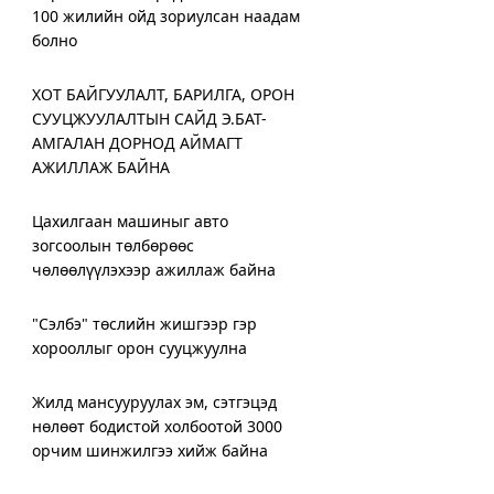
100 жилийн ойд зориулсан наадам
болно
ХОТ БАЙГУУЛАЛТ, БАРИЛГА, ОРОН
СУУЦЖУУЛАЛТЫН САЙД Э.БАТ-
АМГАЛАН ДОРНОД АЙМАГТ
АЖИЛЛАЖ БАЙНА
Цахилгаан машиныг авто
зогсоолын төлбөрөөс
чөлөөлүүлэхээр ажиллаж байна
"Сэлбэ" төслийн жишгээр гэр
хорооллыг орон сууцжуулна
Жилд мансууруулах эм, сэтгэцэд
нөлөөт бодистой холбоотой 3000
орчим шинжилгээ хийж байна