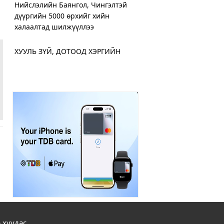
Нийслэлийн Баянгол, Чингэлтэй
дүүргийн 5000 өрхийг хийн
халаалтад шилжүүллээ
ХУУЛЬ ЗҮЙ, ДОТООД ХЭРГИЙН
ЯАМНААС ИГЭДЭД ҮЙЛЧЛЭХ
“ЯВУУЛЫН ОФФИС” АЖИЛЛУУЛЖ
ЭХЭЛЛЭЭ
Дамбадаржаа дулааны станцад 10
дугаар сард тохируулга хийж, энэ
онд ашиглалтад оруулна
ХЗДХ-ийн сайд С.Амарсайхан:
Монгол Улсын цахим хэрэглэгчид
дунд 400,000 хуурамч хаяг байн
Хот нийтийн аж ахуйн салбарт 300
орчим машин техникээр парк
 хуудас
шинэчлэл хийжээ