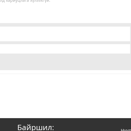
лд хариуцлага хүлээхгүй.
Байршил:
Нүүр