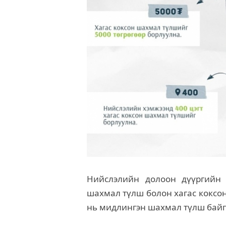
Нийслэлийн долоон дүүргийн 
шахмал түлш болон хагас коксо
нь мидлингэн шахмал түлш байга