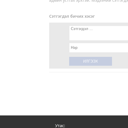
админ устгах эрхтэй. Мэдээний сэтгэгдэ
Сэтгэгдэл бичих хэсэг
Утас: