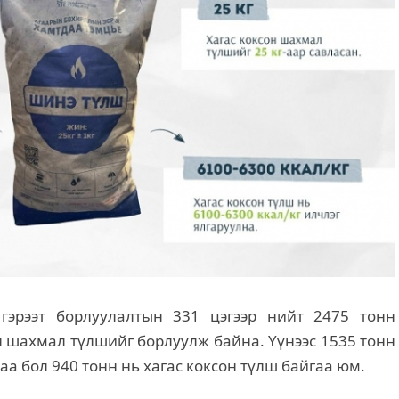
гэрээт борлуулалтын 331 цэгээр нийт 2475 тонн
н шахмал түлшийг борлуулж байна. Үүнээс 1535 тонн
а бол 940 тонн нь хагас коксон түлш байгаа юм.