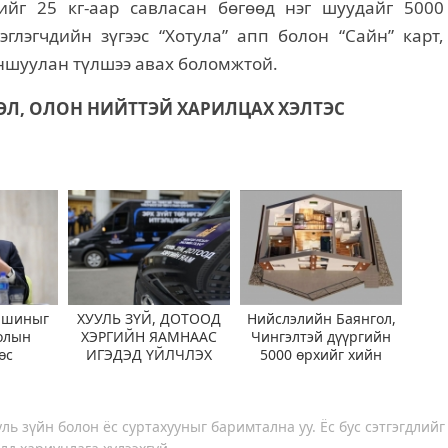
ийг 25 кг-аар савласан бөгөөд нэг шуудайг 5000
эглэгчдийн зүгээс “Хотула” апп болон “Сайн” карт,
ншуулан түлшээ авах боломжтой.
ЭЛ, ОЛОН НИЙТТЭЙ ХАРИЛЦАХ ХЭЛТЭС
ашиныг
ХУУЛЬ ЗҮЙ, ДОТООД
Нийслэлийн Баянгол,
олын
ХЭРГИЙН ЯАМНААС
Чингэлтэй дүүргийн
өс
ИГЭДЭД ҮЙЛЧЛЭХ
5000 өрхийг хийн
эхээр
“ЯВУУЛЫН ОФФИС”
халаалтад шилжүүллээ
айна
АЖИЛЛУУЛЖ ЭХЭЛЛЭЭ
ль зүйн болон ёс суртахууныг баримтална уу. Ёс бус сэтгэгдлийг