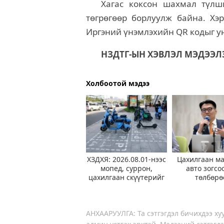
Хагас коксон шахмал түлш
төгрөгөөр борлуулж байна. Хэр
Иргэний үнэмлэхийн QR кодыг у
НЗДТГ-ЫН ХЭВЛЭЛ МЭДЭЭЛ
Холбоотой мэдээ
ХЗДХЯ: 2026.08.01-нээс
Цахилгаан м
мопед, суррон,
авто зогсо
цахилгаан скүүтерийг
төлбөрө
түр хугацаагаар
чөлөөлүүл
хязгаарлаад байна
ажиллаж б
АНХААРУУЛГА: Та сэтгэгдэл бичихдээ хуу