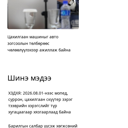
Цахилгаан машиныг авто
ХЗДХЯ: 2026.08.01-нээс 
Жилд мансууруулах эм, с
Нийслэлийн Баянгол, Чи
зогсоолын төлбөрөөс
суррон, цахилгаан скүүт
нөлөөт бодистой холбоо
дүүргийн 5000 өрхийг х
чөлөөлүүлэхээр ажиллаж байна
хугацаагаар хязгаарлаа
орчим шинжилгээ хийж
халаалтад шилжүүллээ
Шинэ мэдээ
ХЗДХЯ: 2026.08.01-нээс мопед,
суррон, цахилгаан скүүтер зэрэг
тээврийн хэрэгслийг түр
хугацаагаар хязгаарлаад байна
Барилгын салбар үүсэж хөгжсөний