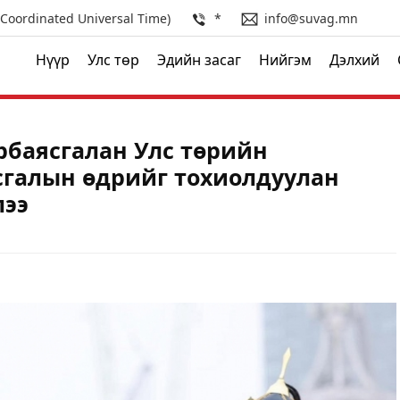
(Coordinated Universal Time)
*
info@suvag.mn
Нүүр
Улс төр
Эдийн засаг
Нийгэм
Дэлхий
рбаясгалан Улс төрийн
сгалын өдрийг тохиолдуулан
лээ