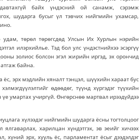
, давтахгүй байх үндэсний ой санамж, сэрэмж
лгох, шударга бусыг үл тэвчих нийгмийн ухамсар,
ино.
р удам, төрөл төрөгсдөд Улсын Их Хурлын нэрийн
этгэл илэрхийлье. Тэд бол улс үндэстнийхээ эсэргүү
цооны золиос болсон эгэл жирийн иргэд, эх орончид
аатгаж байна.
а ёс, эрх мэдлийн хяналт тэнцэл, шүүхийн хараат бус
 хэлмэгдүүлэлтийг өдөөдөг, түүнд хүргэдэг түүхийн
 үе умартах учиргүй. Өнгөрснөө мартвал ирээдүйдээ
иуцлага хүлээдэг нийгмийн шударга ёсны тогтолцоог
л ялгаварлах, харилцан хүндэтгэх, эв эеийг хичээх
л, хүний эрх, хууль ёс, парламентат ёсыг дээдэлдэг