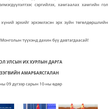
лмэгдүүлэлтээс сэргийлэх, хамгаалах хамгийн гол
 хүний эрхийг эрхэмлэсэн эрх зүйн төгөлдөршлийн
 Монголын түүхэнд дахин бүү давтагдаасай!
Л УЛСЫН ИХ ХУРЛЫН ДАРГА
ЗЭГВИЙН АМАРБАЯСГАЛАН
ны 09 дүгээр сарын 10-ны өдөр