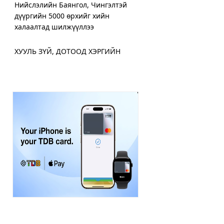
Нийслэлийн Баянгол, Чингэлтэй
дүүргийн 5000 өрхийг хийн
халаалтад шилжүүллээ
ХУУЛЬ ЗҮЙ, ДОТООД ХЭРГИЙН
ЯАМНААС ИГЭДЭД ҮЙЛЧЛЭХ
“ЯВУУЛЫН ОФФИС” АЖИЛЛУУЛЖ
ЭХЭЛЛЭЭ
Дамбадаржаа дулааны станцад 10
дугаар сард тохируулга хийж, энэ
онд ашиглалтад оруулна
ХЗДХ-ийн сайд С.Амарсайхан:
Монгол Улсын цахим хэрэглэгчид
дунд 400,000 хуурамч хаяг байн
Хот нийтийн аж ахуйн салбарт 300
орчим машин техникээр парк
шинэчлэл хийжээ