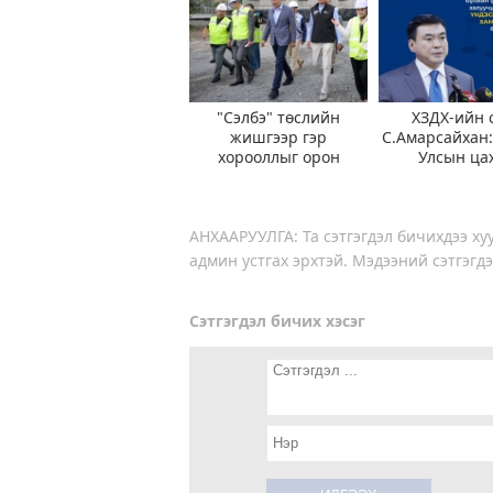
"Сэлбэ" төслийн
ХЗДХ-ийн 
жишгээр гэр
С.Амарсайхан
хорооллыг орон
Улсын ца
сууцжуулна
хэрэглэгчид
400,000 хуура
байн
АНХААРУУЛГА: Та сэтгэгдэл бичихдээ хуу
админ устгах эрхтэй. Мэдээний сэтгэгдэ
Сэтгэгдэл бичих хэсэг