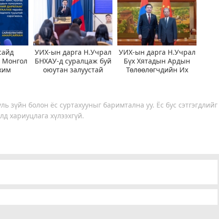
сайд
УИХ-ын дарга Н.Учрал
УИХ-ын дарга Н.Учрал
: Монгол
БНХАУ-д суралцаж буй
Бүх Хятадын Ардын
хим
оюутан залуустай
Төлөөлөгчдийн Их
 дунд
уулзлаа
Хурлын Байнгын
мч хаяг
хорооны дарга Жао
Лөжитэй уулзлаа
ль зүйн болон ёс суртахууныг баримтална уу. Ёс бус сэтгэгдлийг
лд хариуцлага хүлээхгүй.