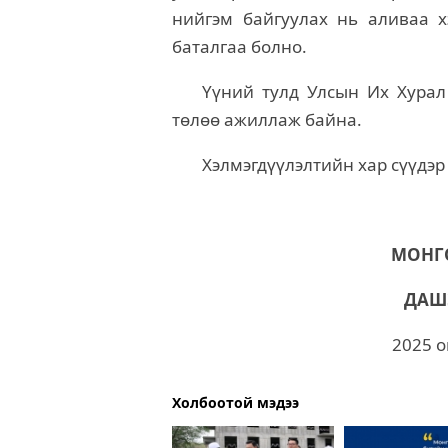
нийгэм байгуулах нь аливаа хэ
баталгаа болно.
Үүний тулд Улсын Их Хурал
төлөө ажиллаж байна.
Хэлмэгдүүлэлтийн хар сүүдэр
МОНГО
ДАШ
2025 о
Холбоотой мэдээ