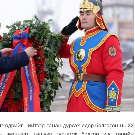
э өдрийг нийтээр санан дурсах өдөр болгосон нь XX
н эмгэнэлт, гашуун сургамж болсон улс төрийн