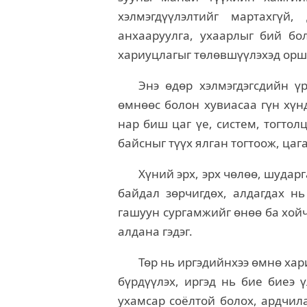
хэлмэгдүүлэлтийг мартахгүй
анхааруулга, ухаарлыг бий бо
хариуцлагыг төлөвшүүлэхэд орш
Энэ өдөр хэлмэгдэгсдийн ү
өмнөөс болон хувиасаа гүн хүнд
нар биш цаг үе, систем, тогтол
байсныг түүх ялган тогтоож, цаг
Хүний эрх, эрх чөлөө, шударг
байдал зөрчигдөх, алдагдах нь
гашуун сургамжийг өнөө ба хойч
алдана гэдэг.
Төр нь иргэдийнхээ өмнө хар
бүрдүүлэх, иргэд нь бие биеэ ү
ухамсар соёлтой болох, ардчила