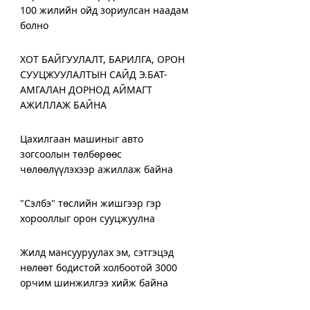
100 жилийн ойд зориулсан наадам
болно
ХОТ БАЙГУУЛАЛТ, БАРИЛГА, ОРОН
СУУЦЖУУЛАЛТЫН САЙД Э.БАТ-
АМГАЛАН ДОРНОД АЙМАГТ
АЖИЛЛАЖ БАЙНА
Цахилгаан машиныг авто
зогсоолын төлбөрөөс
чөлөөлүүлэхээр ажиллаж байна
"Сэлбэ" төслийн жишгээр гэр
хорооллыг орон сууцжуулна
Жилд мансууруулах эм, сэтгэцэд
нөлөөт бодистой холбоотой 3000
орчим шинжилгээ хийж байна