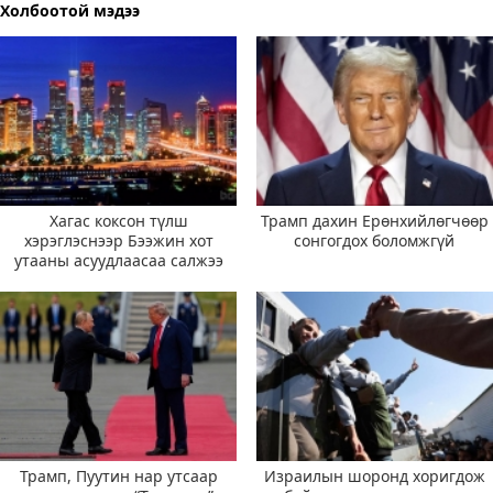
Холбоотой мэдээ
Хагас коксон түлш
Трамп дахин Ерөнхийлөгчөөр
хэрэглэснээр Бээжин хот
сонгогдох боломжгүй
утааны асуудлаасаа салжээ
Трамп, Пуутин нар утсаар
Израилын шоронд хоригдож