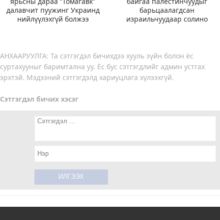
ярьсны дараа “Томагавк”
байгаа палестинчуудыг
далавчит пуужинг Украинд
барьцаалагдсан
нийлүүлэхгүй болжээ
израильчуудаар солино
АНХААРУУЛГА: Та сэтгэгдэл бичихдээ хууль зүйн болон ёс
суртахууныг баримтална уу. Ёс бус сэтгэгдлийг админ устгах
эрхтэй. Мэдээний сэтгэгдэлд хариуцлага хүлээхгүй.
Сэтгэгдэл бичих хэсэг