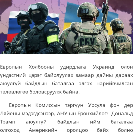
Европын Холбооны удирдлага Украинд олон
үндэстний цэрэг байрлуулах замаар дайны дараах
аюулгүй байдлын баталгаа олгох нарийвчилсан
төлөвлөгөө боловсруулж байна.
Европын Комиссын тэргүүн Урсула фон дер
Ляйены мэдэгдсэнээр, АНУ-ын Ерөнхийлөгч Дональд
Трамп аюулгүй байдлын ийм баталгаа
олгоход Америкийн оролцоо байх болно