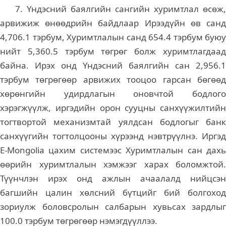
7. Үндэсний баялгийн сангийн хуримтлал өсөж,
арвижиж өнөөдрийн байдлаар Ирээдүйн өв санд
4,706.1 тэрбум, Хуримтлалын санд 654.4 тэрбум буюу
нийт 5,360.5 тэрбум төгрөг болж хуримтлагдаад
байна. Ирэх онд Үндэсний баялгийн сан 2,956.1
тэрбум төгрөгөөр арвижих тооцоо гарсан бөгөөд
хөрөнгийн удирдлагын оновчтой бодлого
хэрэгжүүлж, иргэдийн орон сууцны санхүүжилтийн
тогтвортой механизмтай уялдсан бодлогыг банк
санхүүгийн тогтолцооны хүрээнд нэвтрүүлнэ. Иргэд
E-Mongolia цахим системээс Хуримтлалын сан дахь
өөрийн хуримтлалын хэмжээг харах боломжтой.
Түүнчлэн ирэх онд ажлын ачаалалд нийцсэн
багшийн цалин хөлсний бүтцийг бий болгоход
зориулж боловсролын салбарын хувьсах зардлыг
100.0 тэрбум төгрөгөөр нэмэгдүүллээ.