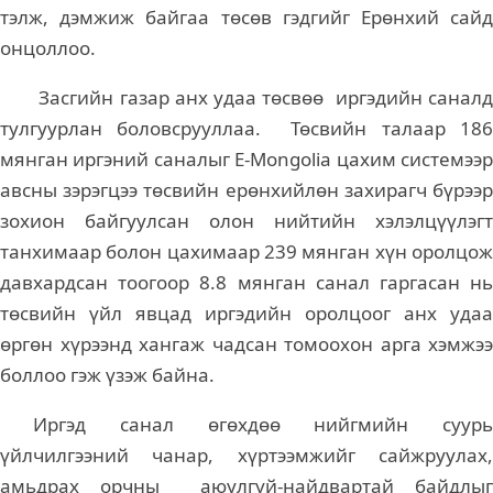
тэлж, дэмжиж байгаа төсөв гэдгийг Ерөнхий сайд
онцоллоо.
Засгийн газар анх удаа төсвөө иргэдийн саналд
тулгуурлан боловсрууллаа. Төсвийн талаар 186
мянган иргэний саналыг E-Mongolia цахим системээр
авсны зэрэгцээ төсвийн ерөнхийлөн захирагч бүрээр
зохион байгуулсан олон нийтийн хэлэлцүүлэгт
танхимаар болон цахимаар 239 мянган хүн оролцож
давхардсан тоогоор 8.8 мянган санал гаргасан нь
төсвийн үйл явцад иргэдийн оролцоог анх удаа
өргөн хүрээнд хангаж чадсан томоохон арга хэмжээ
боллоо гэж үзэж байна.
Иргэд санал өгөхдөө нийгмийн суурь
үйлчилгээний чанар, хүртээмжийг сайжруулах,
амьдрах орчны аюулгүй-найдвартай байдлыг