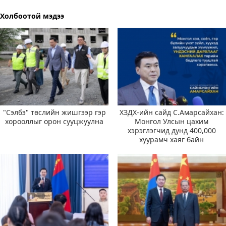
Холбоотой мэдээ
"Сэлбэ" төслийн жишгээр гэр
ХЗДХ-ийн сайд С.Амарсайхан:
хорооллыг орон сууцжуулна
Монгол Улсын цахим
хэрэглэгчид дунд 400,000
хуурамч хаяг байн