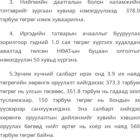
3. Нийгмийн даатгалын болон халамжийн
тэтгэврийг зургаан хувиар нэмэгдүүлэхэд 378.0
тэрбум төгрөг нэмж хуваарилна.
4. Иргэдийн татварын ачааллыг бууруулах
зорилгоор тэдний 1.0 сая төгрөг хүртэлх худалдан
авалтад төлсөн НӨАТ-ын буцаан олголтыг
нэмэгдүүлэн 50 хувьд хүргэнэ.
5.Эрчим хүчний салбарт ирэх онд 3.9 их наяд
төгрөгийн хөрөнгө оруулалт хийгдэхээс 373.3 тэрбум
төгрөг нь улсын төсвөөс, 351.8 тэрбум нь гадаад зээл
тусламжаар, 150 тэрбум төгрөг нь бондын эх
үүсвэрээр санхүүжигдэнэ. Энэ салбарт хийгдэх
хөрөнгө оруулалтын дийлэнхийг хувийн хэвшил
оруулах бөгөөд нийт өртөг нь хоёр их наяд 566
тэрбум төгрөг байна.