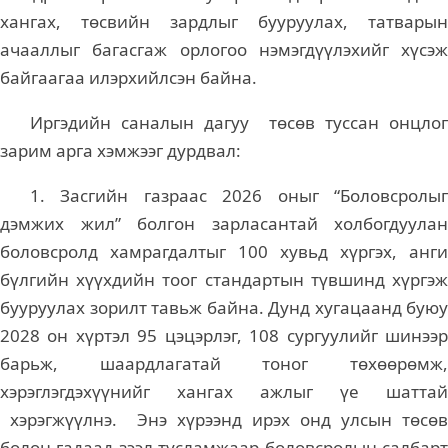
хангах, төсвийн зардлыг бууруулах, татварын
ачааллыг багасгаж орлогоо нэмэгдүүлэхийг хүсэж
байгаагаа илэрхийлсэн байна.
Иргэдийн саналын дагуу төсөв туссан онцлог
зарим арга хэмжээг дурдвал:
1. Засгийн газраас 2026 оныг “Боловсролыг
дэмжих жил” болгон зарласантай холбогдуулан
боловсролд хамрагдалтыг 100 хувьд хүргэх, анги
бүлгийн хүүхдийн тоог стандартын түвшинд хүргэж
бууруулах зорилт тавьж байна. Дунд хугацаанд буюу
2028 он хүртэл 95 цэцэрлэг, 108 сургуулийг шинээр
барьж, шаардлагатай тоног төхөөрөмж,
хэрэглэгдэхүүнийг хангах ажлыг үе шаттай
хэрэгжүүлнэ. Энэ хүрээнд ирэх онд улсын төсөв
болон гадаад зээл тусламжаар боловсролын салбарт