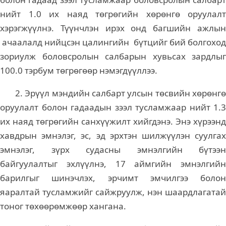
нийт 1.0 их наяд төгрөгийн хөрөнгө оруулалт
хэрэгжүүлнэ. Түүнчлэн ирэх онд багшийн ажлын
ачаалалд нийцсэн цалингийн бүтцийг бий болгоход
зориулж боловсролын салбарын хувьсах зардлыг
100.0 тэрбум төгрөгөөр нэмэгдүүллээ.
2. Эрүүл мэндийн салбарт улсын төсвийн хөрөнгө
оруулалт болон гадаадын зээл тусламжаар нийт 1.3
их наяд төгрөгийн санхүүжилт хийгдэнэ. Энэ хүрээнд
хавдрын эмнэлэг, эс, эд эрхтэн шилжүүлэн суулгах
эмнэлэг, зүрх судасны эмнэлгийн бүтээн
байгуулалтыг эхлүүлнэ, 17 аймгийн эмнэлгийн
барилгыг шинэчлэх, эрчимт эмчилгээ болон
яаралтай тусламжийг сайжруулж, нэн шаардлагатай
тоног төхөөрөмжөөр хангана.