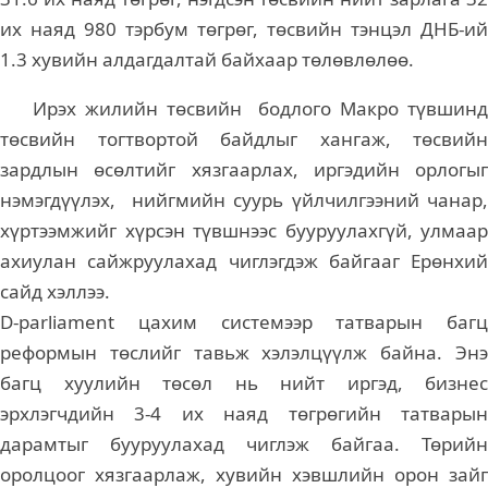
их наяд 980 тэрбум төгрөг, төсвийн тэнцэл ДНБ-ий
1.3 хувийн алдагдалтай байхаар төлөвлөлөө.
Ирэх жилийн төсвийн бодлого Макро түвшинд
төсвийн тогтвортой байдлыг хангаж, төсвийн
зардлын өсөлтийг хязгаарлах, иргэдийн орлогыг
нэмэгдүүлэх, нийгмийн суурь үйлчилгээний чанар,
хүртээмжийг хүрсэн түвшнээс бууруулахгүй, улмаар
ахиулан сайжруулахад чиглэгдэж байгааг Ерөнхий
сайд хэллээ.
D-parliament цахим системээр татварын багц
реформын төслийг тавьж хэлэлцүүлж байна. Энэ
багц хуулийн төсөл нь нийт иргэд, бизнес
эрхлэгчдийн 3-4 их наяд төгрөгийн татварын
дарамтыг бууруулахад чиглэж байгаа. Төрийн
оролцоог хязгаарлаж, хувийн хэвшлийн орон зайг