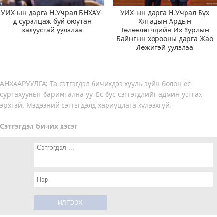
УИХ-ын дарга Н.Учрал БНХАУ-
УИХ-ын дарга Н.Учрал Бүх
д суралцаж буй оюутан
Хятадын Ардын
залуустай уулзлаа
Төлөөлөгчдийн Их Хурлын
Байнгын хорооны дарга Жао
Лөжитэй уулзлаа
АНХААРУУЛГА: Та сэтгэгдэл бичихдээ хууль зүйн болон ёс
суртахууныг баримтална уу. Ёс бус сэтгэгдлийг админ устгах
эрхтэй. Мэдээний сэтгэгдэлд хариуцлага хүлээхгүй.
Сэтгэгдэл бичих хэсэг