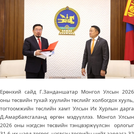
Ерөнхий сайд Г.Занданшатар Монгол Улсын 2026
оны төсвийн тухай хуулийн төслийг холбогдох хууль,
тогтоомжийн төслийн хамт Улсын Их Хурлын дарга
Д.Амарбаясгаланд өргөн мэдүүллээ. Монгол Улсын
2026 оны нэгдсэн төсвийн тэнцвэржүүлсэн орлогыг
31.6 их наяд төгрөг, нэгдсэн төсвийн нийт зарлага 32