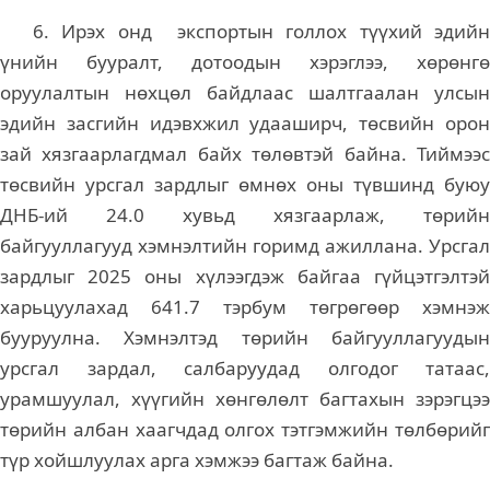
6. Ирэх онд экспортын голлох түүхий эдийн
үнийн бууралт, дотоодын хэрэглээ, хөрөнгө
оруулалтын нөхцөл байдлаас шалтгаалан улсын
эдийн засгийн идэвхжил удааширч, төсвийн орон
зай хязгаарлагдмал байх төлөвтэй байна. Тиймээс
төсвийн урсгал зардлыг өмнөх оны түвшинд буюу
ДНБ-ий 24.0 хувьд хязгаарлаж, төрийн
байгууллагууд хэмнэлтийн горимд ажиллана. Урсгал
зардлыг 2025 оны хүлээгдэж байгаа гүйцэтгэлтэй
харьцуулахад 641.7 тэрбум төгрөгөөр хэмнэж
бууруулна. Хэмнэлтэд төрийн байгууллагуудын
урсгал зардал, салбаруудад олгодог татаас,
урамшуулал, хүүгийн хөнгөлөлт багтахын зэрэгцээ
төрийн албан хаагчдад олгох тэтгэмжийн төлбөрийг
түр хойшлуулах арга хэмжээ багтаж байна.