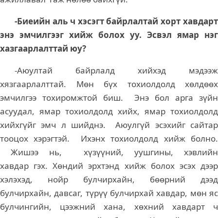
-Биеийн аль ч хэсэгт байрлалтай хорт хавдарт
энэ эмчилгээг хийж болох уу. Эсвэл ямар нэг
хазгаарлалттай юу?
-Аюултай байрлалд хийхэд мэдээж
хязгаарлалттай. Мөн бүх тохиолдолд хөлдөөх
эмчилгээ тохиромжтой биш. Энэ бол арга зүйн
асуудал, ямар тохиолдолд хийх, ямар тохиолдолд
хийхгүйг эмч л шийднэ. Аюулгүй эсэхийг сайтар
тооцох хэрэгтэй. Ихэнх тохиолдолд хийж болно.
Жишээ нь, хүзүүний, уушгины, хэвлийн
хавдар гэх. Хөндий эрхтэнд хийж болох эсэх дээр
хэлэхэд, нойр булчирхайн, бөөрний дээд
булчирхайн, давсаг, түрүү булчирхай хавдар, мөн яс
булчингийн, цээжний хана, хөхний хавдарт ч