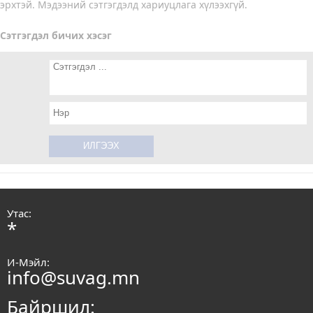
эрхтэй. Мэдээний сэтгэгдэлд хариуцлага хүлээхгүй.
Сэтгэгдэл бичих хэсэг
Утас:
*
И-Мэйл:
info@suvag.mn
Байршил: