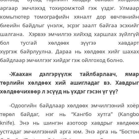
аргаар эмчлэхэд тохиромжтой гэж үздэг. Улмаар
комьпютер томографийн хяналт дор өвчтөнийн
биеийн байдлыг үнэлж, эсрэг заалт байгаа эсэхийг
шалгана. Хэрвээ эмчилгээ хийхэд харшлах зүйлгүй
бол тусгай хөлдөөх зүүгээ хавдарт
хүргэж байрлуулна. Дараа нь хөлдөөх хийг шахах
байдлаар эмчилгээг хийдэг гэж ойлгоход болно.
-Жаахан дэлгэрүүлж тайлбарлаач, ямар
төрлийн хөлдөөх хий ашигладаг вэ. Хавдрыг
хөлдөөчихөөр л эсүүд нь үхдэг гэсэн үг үү?
-Одоогийн байдлаар хөлдөөх эмчилгээний хоёр
төрөл байдаг, нэг нь “Кангбо хутга” (Kangbo
knife). Энэ нь шингэн азотоор хавдрыг хөлдөөж
устгадаг эмчилгээний арга юм. Энэ арга нь “Бостон