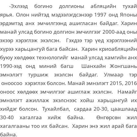
-Эхлээд богино долгионы абляцийн тухай
ярья. Олон нийтэд мэдээлэгдсэнээр 1997 онд Японы
эрдэмтэд анх эмчилгээнд ашигласан байдаг. Харин
манай улсад богино долгион эмчилгээг 2000-аад оны
эхээр хэрэглэж эхэлсэн. Гэхдээ тэр үед хэрэглээний
хүрээ харьцангуй бага байсан. Харин криоабляцийн
буюу хөлдөөх технологийг манай улсад хамгийн анх
1990-ээд онд миний багш Шанхайн Жонгшань
эмнэлэгт туршиж эхэлсэн байдаг. Улмаар тэр
оноосоо хэрэглэх болсон. Манай эмнэлэгт 2015, 2016
оноос хөлдөөх эмчилгээг ашиглаж эхэлсэн. Намайг
эмнэлэгт ажиллаж эхэлснээс хойш харьцангуй их
хийдэг болсон. Тухайлбал, сардаа 20-30, цаашлаад
30-40 хагалгаа хийж байна. Өнгөрсөн жил
хагалгааны тоо их байсан. Харин энэ жил арай бага
байна.