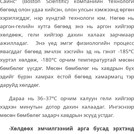
Сайнс” (Boston Scientific) компанийн технологи
бөгөөд олон удаа хийсэн, олон улсын хэмжээнд өргөн
хэрэглэгддэг, нэр хүндтэй технологи юм. Нөгөө нь
аргон-гелийн хутга бөгөөд энэ нь аргон хийгээр
хөлдөөж, гели хийгээр дахин халаах зарчмаар
ажилладаг. Энэ үед эмгэг физиологийн процесс
явагддаг бөгөөд эмчлэх хэсгийн эд нь гэнэт -185°C
хүртэл хөлдөж, -180°C орчим температуртай мөсөн
бөмбөлөг үүсдэг. Мөсөн бөмбөлөг нь хавдрын бүх
эдийг бүрэн хамрах ёстой бөгөөд хамармагц тэр
даруйд хөлддөг.
Дараа нь 36–37°C орчим халуун гели хийгээр
хэдхэн минутын дотор дахин халаадаг. Ингэснээр
мөсөн бөмбөлөг задарч хавдрын эсүүд устдаг.
-Хөлдөөх эмчилгээний арга бусад эрхтэнд