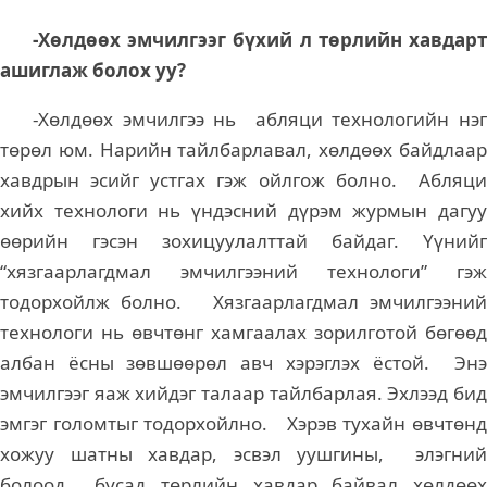
-Хөлдөөх эмчилгээг бүхий л төрлийн хавдарт
ашиглаж болох уу?
-Хөлдөөх эмчилгээ нь абляци технологийн нэг
төрөл юм. Нарийн тайлбарлавал, хөлдөөх байдлаар
хавдрын эсийг устгах гэж ойлгож болно. Абляци
хийх технологи нь үндэсний дүрэм журмын дагуу
өөрийн гэсэн зохицуулалттай байдаг. Үүнийг
“хязгаарлагдмал эмчилгээний технологи” гэж
тодорхойлж болно. Хязгаарлагдмал эмчилгээний
технологи нь өвчтөнг хамгаалах зорилготой бөгөөд
албан ёсны зөвшөөрөл авч хэрэглэх ёстой. Энэ
эмчилгээг яаж хийдэг талаар тайлбарлая. Эхлээд бид
эмгэг голомтыг тодорхойлно. Хэрэв тухайн өвчтөнд
хожуу шатны хавдар, эсвэл уушгины, элэгний
болоод бусад төрлийн хавдар байвал хөлдөөх