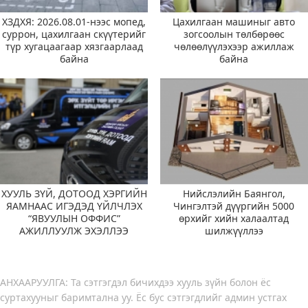
ХЗДХЯ: 2026.08.01-нээс мопед,
Цахилгаан машиныг авто
суррон, цахилгаан скүүтерийг
зогсоолын төлбөрөөс
түр хугацаагаар хязгаарлаад
чөлөөлүүлэхээр ажиллаж
байна
байна
ХУУЛЬ ЗҮЙ, ДОТООД ХЭРГИЙН
Нийслэлийн Баянгол,
ЯАМНААС ИГЭДЭД ҮЙЛЧЛЭХ
Чингэлтэй дүүргийн 5000
“ЯВУУЛЫН ОФФИС”
өрхийг хийн халаалтад
АЖИЛЛУУЛЖ ЭХЭЛЛЭЭ
шилжүүллээ
АНХААРУУЛГА: Та сэтгэгдэл бичихдээ хууль зүйн болон ёс
суртахууныг баримтална уу. Ёс бус сэтгэгдлийг админ устгах