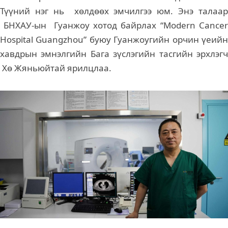
Түүний нэг нь хөлдөөх эмчилгээ юм. Энэ талаар
БНХАУ-ын Гуанжоу хотод байрлах “Modern Cancer
Hospital Guangzhou” буюу Гуанжоугийн орчин үеийн
хавдрын эмнэлгийн Бага зүслэгийн тасгийн эрхлэгч
Хө Жяньюйтай ярилцлаа.