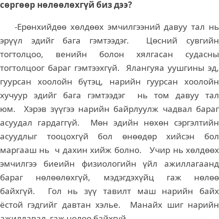
сөргөөр нөлөөлөхгүй биз дээ?
-Ерөнхийдөө хөлдөөх эмчилгээний давуу тал нь
эрүүл эдийг бага гэмтээдэг. Цөсний сувгийн
тогтолцоо, венийн болон хялгасан судасны
тогтолцоог бараг гэмтээхгүй. Ялангуяа уушгины эд,
гуурсан хоолойн бүтэц, нарийн гуурсан хоолойн
хучуур эдийг бага гэмтээдэг нь том давуу тал
юм. Хэрэв зүүгээ нарийн байрлуулж чадвал бараг
асуудал гардаггүй. Мөн эдийн нөхөн сэргэлтийн
асуудлыг тооцохгүй бол өнөөдөр хийсэн бол
маргааш нь ч дахин хийж болно. Учир нь хөлдөөх
эмчилгээ биеийн физиологийн үйл ажиллагаанд
бараг нөлөөлөхгүй, мэдэгдэхүйц гаж нөлөө
байхгүй. Гол нь зүү тавилт маш нарийн байх
ёстой гэдгийг давтан хэлье. Манайх шиг нарийн
ажиллавал гаж нөлөө байхгүй.