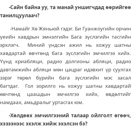
-Сайн байна уу, та манай уншигчдад өөрийгөө
танилцуулаач?
-Намайг Хө Жяньюй гэдэг. Би Гуанжоугийн орчин
үеийн хавдрын эмнэлгийн Бага зүслэгийн тасгийн
эрхлэгч. Миний үндсэн ажил нь хожуу шатны
хавдартай өвчтөнд бага зүслэгийн эмчилгээ хийх.
Үүнд криабляци, радио долгионы абляци, радио
давтамжийн абляци мөн цацраг идэвхит үр суулгах
зэрэг төрөл бүрийн бага зүслэгийн мэс засал
багтдаг. Гол зорилго нь хожуу шатны хавдартай
өвчтөнд цаашдын эмчилгээ хийх, өвдөлтийг
намдаах, амьдралыг уртасгах юм.
-Хөлдөөх эмчилгээний талаар ойлголт өгөөч,
хэзээнээс эхэлж хийж эхэлсэн бэ?