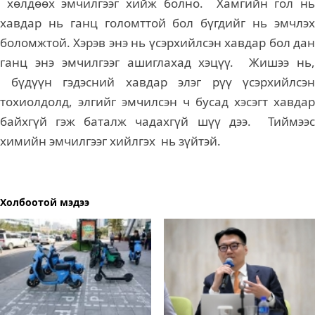
хөлдөөх эмчилгээг хийж болно. Хамгийн гол нь
хавдар нь ганц голомттой бол бүгдийг нь эмчлэх
боломжтой. Хэрэв энэ нь үсэрхийлсэн хавдар бол дан
ганц энэ эмчилгээг ашиглахад хэцүү. Жишээ нь,
бүдүүн гэдэсний хавдар элэг рүү үсэрхийлсэн
тохиолдолд, элгийг эмчилсэн ч бусад хэсэгт хавдар
байхгүй гэж баталж чадахгүй шүү дээ. Тиймээс
химийн эмчилгээг хийлгэх нь зүйтэй.
Холбоотой мэдээ