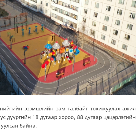
 нийтийн эзэмшлийн зам талбайг тохижуулах ажил
ус дүүргийн 18 дугаар хороо, 88 дугаар цэцэрлэгийн
гуулсан байна.