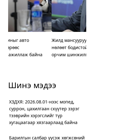
Жилд мансууруулах эм, сэтгэцэд
ХЗДХЯ: 2026.08.01-нээс 
Цахилгаан машиныг авт
Нийслэлийн Баянгол, Чи
нөлөөт бодистой холбоотой 3000
суррон, цахилгаан скүүт
зогсоолын төлбөрөөс
дүүргийн 5000 өрхийг х
орчим шинжилгээ хийж байна
хугацаагаар хязгаарлаа
чөлөөлүүлэхээр ажилла
халаалтад шилжүүллээ
Шинэ мэдээ
ХЗДХЯ: 2026.08.01-нээс мопед,
суррон, цахилгаан скүүтер зэрэг
тээврийн хэрэгслийг түр
хугацаагаар хязгаарлаад байна
Барилгын салбар үүсэж хөгжсөний