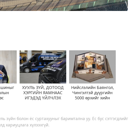
ашиныг
ХУУЛЬ ЗҮЙ, ДОТООД
Нийслэлийн Баянгол,
олын
ХЭРГИЙН ЯАМНААС
Чингэлтэй дүүргийн
өс
ИГЭДЭД ҮЙЛЧЛЭХ
5000 өрхийг хийн
эхээр
“ЯВУУЛЫН ОФФИС”
халаалтад шилжүүллээ
айна
АЖИЛЛУУЛЖ ЭХЭЛЛЭЭ
ль зүйн болон ёс суртахууныг баримтална уу. Ёс бус сэтгэгдлийг
лд хариуцлага хүлээхгүй.