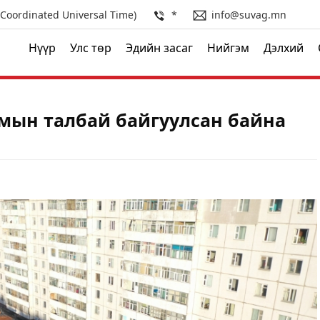
(Coordinated Universal Time)
*
info@suvag.mn
Нүүр
Улс төр
Эдийн засаг
Нийгэм
Дэлхий
омын талбай байгуулсан байна