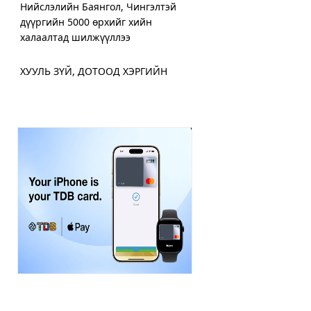
Нийслэлийн Баянгол, Чингэлтэй
дүүргийн 5000 өрхийг хийн
халаалтад шилжүүллээ
ХУУЛЬ ЗҮЙ, ДОТООД ХЭРГИЙН
ЯАМНААС ИГЭДЭД ҮЙЛЧЛЭХ
“ЯВУУЛЫН ОФФИС” АЖИЛЛУУЛЖ
ЭХЭЛЛЭЭ
Дамбадаржаа дулааны станцад 10
дугаар сард тохируулга хийж, энэ
онд ашиглалтад оруулна
ХЗДХ-ийн сайд С.Амарсайхан:
Монгол Улсын цахим хэрэглэгчид
дунд 400,000 хуурамч хаяг байн
Хот нийтийн аж ахуйн салбарт 300
орчим машин техникээр парк
шинэчлэл хийжээ