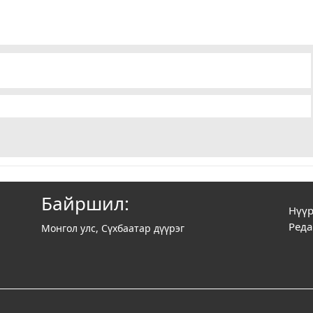
Байршил:
Нүүр
Реда
Монгол улс, Сүхбаатар дүүрэг