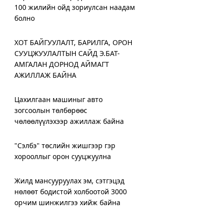
100 жилийн ойд зориулсан наадам
болно
ХОТ БАЙГУУЛАЛТ, БАРИЛГА, ОРОН
СУУЦЖУУЛАЛТЫН САЙД Э.БАТ-
АМГАЛАН ДОРНОД АЙМАГТ
АЖИЛЛАЖ БАЙНА
Цахилгаан машиныг авто
зогсоолын төлбөрөөс
чөлөөлүүлэхээр ажиллаж байна
"Сэлбэ" төслийн жишгээр гэр
хорооллыг орон сууцжуулна
Жилд мансууруулах эм, сэтгэцэд
нөлөөт бодистой холбоотой 3000
орчим шинжилгээ хийж байна