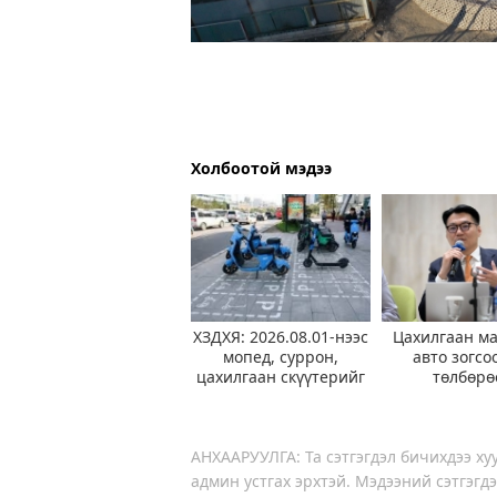
Холбоотой мэдээ
ХЗДХЯ: 2026.08.01-нээс
Цахилгаан м
мопед, суррон,
авто зогсо
цахилгаан скүүтерийг
төлбөрө
түр хугацаагаар
чөлөөлүүл
хязгаарлаад байна
ажиллаж б
АНХААРУУЛГА: Та сэтгэгдэл бичихдээ хуу
админ устгах эрхтэй. Мэдээний сэтгэгдэ