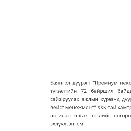
Баянгол дүүрэгт “Премиум некс
түгээлтийн 72 байршил байд
сайжруулах ажлын хүрээнд дүү
вейст менежмент” ХХК-тай хамтр
ангилан ялгах төслийг өнгөр
эхлүүлсэн юм.