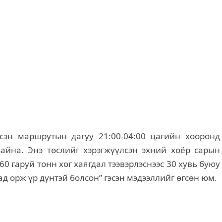
эсэн маршрутын дагуу 21:00-04:00 цагийн хооронд
айна. Энэ төслийг хэрэгжүүлсэн эхний хоёр сарын
 гаруй тонн хог хаягдал тээвэрлэснээс 30 хувь буюу
д орж үр дүнтэй болсон” гэсэн мэдээллийг өгсөн юм.