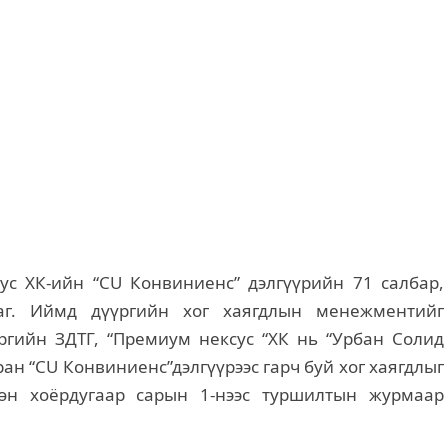
ус ХК-ийн “CU Конвиниенс” дэлгүүрийн 71 салбар,
аг. Иймд дүүргийн хог хаягдлын менежментийг
ргийн ЗДТГ, “Премиум нексус “ХК нь “Урбан Солид
ан “CU Конвиниенс”дэлгүүрээс гарч буй хог хаягдлыг
сөн хоёрдугаар сарын 1-нээс туршилтын журмаар