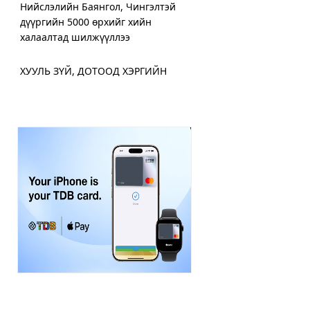
Нийслэлийн Баянгол, Чингэлтэй
дүүргийн 5000 өрхийг хийн
халаалтад шилжүүллээ
ХУУЛЬ ЗҮЙ, ДОТООД ХЭРГИЙН
ЯАМНААС ИГЭДЭД ҮЙЛЧЛЭХ
“ЯВУУЛЫН ОФФИС” АЖИЛЛУУЛЖ
ЭХЭЛЛЭЭ
Дамбадаржаа дулааны станцад 10
дугаар сард тохируулга хийж, энэ
онд ашиглалтад оруулна
ХЗДХ-ийн сайд С.Амарсайхан:
Монгол Улсын цахим хэрэглэгчид
дунд 400,000 хуурамч хаяг байн
Хот нийтийн аж ахуйн салбарт 300
орчим машин техникээр парк
шинэчлэл хийжээ