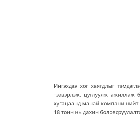
Ингэхдээ хог хаягдлыг тэмдэгл
тээвэрлэж, цуглуулж ажиллаж б
хугацаанд манай компани нийт 60
18 тонн нь дахин боловсруулалта