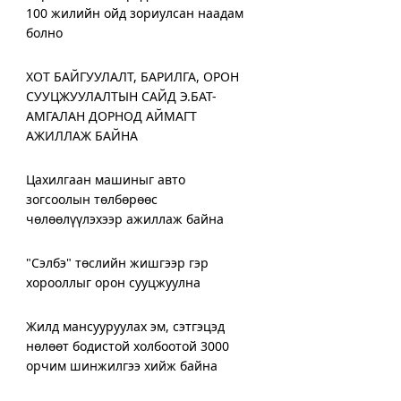
100 жилийн ойд зориулсан наадам
болно
ХОТ БАЙГУУЛАЛТ, БАРИЛГА, ОРОН
СУУЦЖУУЛАЛТЫН САЙД Э.БАТ-
АМГАЛАН ДОРНОД АЙМАГТ
АЖИЛЛАЖ БАЙНА
Цахилгаан машиныг авто
зогсоолын төлбөрөөс
чөлөөлүүлэхээр ажиллаж байна
"Сэлбэ" төслийн жишгээр гэр
хорооллыг орон сууцжуулна
Жилд мансууруулах эм, сэтгэцэд
нөлөөт бодистой холбоотой 3000
орчим шинжилгээ хийж байна