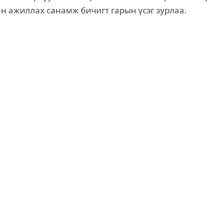
н ажиллах санамж бичигт гарын үсэг зурлаа.