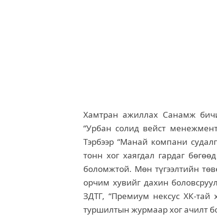
Хамтран ажиллах Санамж бичи
“Урбан солид вейст менежмент”
Тэрбээр “Манай компани судалг
тонн хог хаягдал гардаг бөгөө
боломжтой. Мөн түгээлтийн төвө
орчим хувийг дахин боловсру
ЗДТГ, “Премиум нексус ХК-тай 
туршилтын журмаар хог ачилт бо