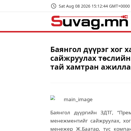
Sat Aug 08 2026 15:12:45 GMT+0000 
Баянгол дүүрэг хог
сайжруулах төслийн
тай хамтран ажилл
Баянгол дүүргийн ЗДТГ, “Пре
менежментийг сайжруулах, хог
менежер Ж.Баатар, тус компа