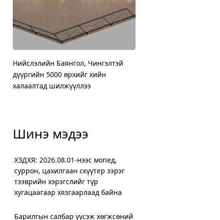
Нийслэлийн Баянгол, Чингэлтэй
ХЗДХЯ: 2026.08.01-нээс 
Цахилгаан машиныг авт
Жилд мансууруулах эм, с
дүүргийн 5000 өрхийг хийн
суррон, цахилгаан скүүт
зогсоолын төлбөрөөс
нөлөөт бодистой холбоо
халаалтад шилжүүллээ
хугацаагаар хязгаарлаа
чөлөөлүүлэхээр ажилла
орчим шинжилгээ хийж
Шинэ мэдээ
ХЗДХЯ: 2026.08.01-нээс мопед,
суррон, цахилгаан скүүтер зэрэг
тээврийн хэрэгслийг түр
хугацаагаар хязгаарлаад байна
Барилгын салбар үүсэж хөгжсөний