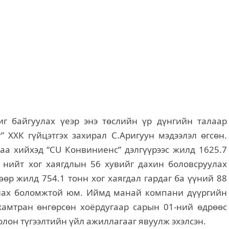
г байгуулах үеэр энэ төслийн үр дүнгийн талаар
 ХХК гүйцэтгэх захирал С.Аригуун мэдээлэл өгсөн.
аа хийхэд “СU Конвиниенс” дэлгүүрээс жилд 1625.7
д нийт хог хаягдлын 56 хувийг дахин боловсруулах
өр жилд 754.1 тонн хог хаягдал гардаг ба үүний 88
улах боломжтой юм. Иймд манай компани дүүргийн
хамтран өнгөрсөн хоёрдугаар сарын 01-ний өдрөөс
лон түгээлтийн үйл ажиллагааг явуулж эхэлсэн.