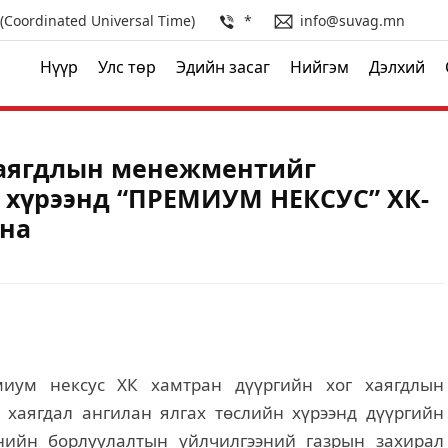
(Coordinated Universal Time)
*
info@suvag.mn
Нүүр
Улс төр
Эдийн засаг
Нийгэм
Дэлхий
 хаягдлын менежментийг
 хүрээнд “ПРЕМИУМ НЕКСУС” ХК-
ана
миум нексус ХК хамтран дүүргийн хог хаягдлын
 хаягдал ангилан ялгах төслийн хүрээнд дүүргийн
нийн борлуулалтын үйлчилгээний газрын захирал